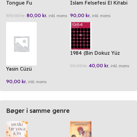
Tongue Fu
Islam Felsefesi El Kitabi
80,00
kr.
90,00
kr.
100,00
kr.
inkl. moms
inkl. moms
1984 (Bin Dokuz Yüz
Seksen Dört)
40,00
kr.
50,00
kr.
inkl. moms
Yasin Cüzü
90,00
kr.
inkl. moms
Bøger i samme genre