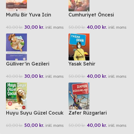
Mutlu Bir Yuva Icin
Cumhuriyet Öncesi
Yazarlardan Cocuklara
30,00
kr.
40,00
kr.
40,00
kr.
50,00
kr.
Hikayeler
inkl. moms
inkl. moms
Gülliver’in Gezileri
Yasak Sehir
30,00
kr.
40,00
kr.
40,00
kr.
50,00
kr.
inkl. moms
inkl. moms
Huyu Suyu Güzel Cocuk
Zafer Rüzgarlari
50,00
kr.
40,00
kr.
60,00
kr.
50,00
kr.
inkl. moms
inkl. moms