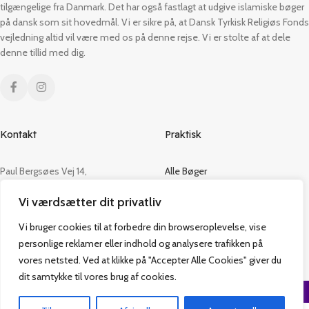
tilgængelige fra Danmark. Det har også fastlagt at udgive islamiske bøger
på dansk som sit hovedmål. Vi er sikre på, at Dansk Tyrkisk Religiøs Fonds
vejledning altid vil være med os på denne rejse. Vi er stolte af at dele
denne tillid med dig.
Kontakt
Praktisk
Paul Bergsøes Vej 14,
Alle Bøger
2600 Glostrup
Tilbud
Vi værdsætter dit privatliv
CVR: 42813915
Om os
Handelsbetingelser
Vi bruger cookies til at forbedre din browseroplevelse, vise
admin@vakifforlag.dk
Kontakt
personlige reklamer eller indhold og analysere trafikken på
+45 26 24 2354
vores netsted. Ved at klikke på "Accepter Alle Cookies" giver du
dit samtykke til vores brug af cookies.
Vakif Forlag @ 2024 | Power by
NemBestil ApS