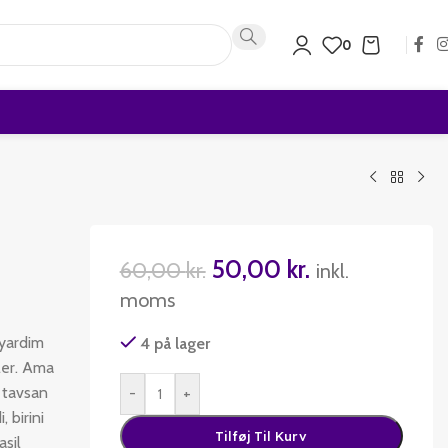
0
50,00
kr.
60,00
kr.
inkl.
moms
 yardim
4 på lager
rler. Ama
a tavsan
-
+
 birini
Tilføj Til Kurv
asil