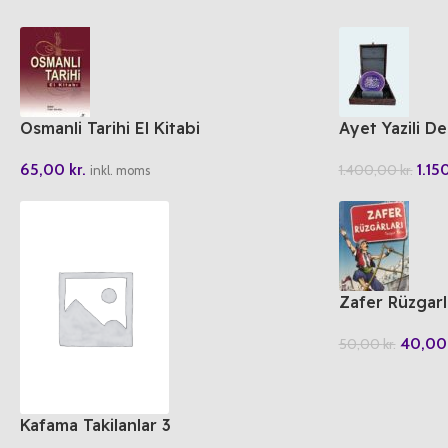
Osmanli Tarihi El Kitabi
Ayet Yazili De
65,00
kr.
1.1
1.400,00
kr.
inkl. moms
Zafer Rüzgarl
40,0
50,00
kr.
Kafama Takilanlar 3