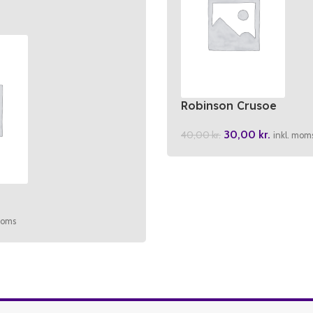
Robinson Crusoe
30,00
kr.
40,00
kr.
inkl. mom
moms