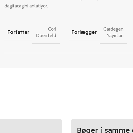
dagitacagini anlatiyor.
Cori
Gardegen
Forfatter
Forlægger
Doerrfeld
Yayinlari
Bøger i samme 