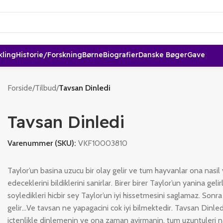
kling
Historie/forskning
Børne
Biografier
Danske Bøger
Gave
Forside
/
Tilbud
/
Tavsan Dinledi
Tavsan Dinledi
Varenummer (SKU):
VKF10003810
Taylor’un basina uzucu bir olay gelir ve tum hayvanlar ona nasil
edeceklerini bildiklerini sanirlar. Birer birer Taylor’un yanina geli
soyledikleri hicbir sey Taylor’un iyi hissetmesini saglamaz. Sonr
gelir…Ve tavsan ne yapagacini cok iyi bilmektedir. Tavsan Dinledi,
ictenlikle dinlemenin ve ona zaman ayirmanin, tum uzuntuleri n