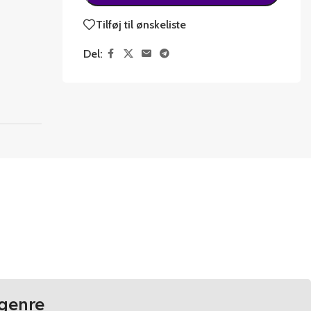
Tilføj til ønskeliste
Del:
genre