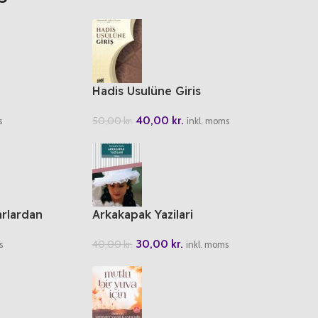
Hadis Usulüne Giris
40,00
kr.
50,00
kr.
s
inkl. moms
rlardan
Arkakapak Yazilari
30,00
kr.
40,00
kr.
inkl. moms
s