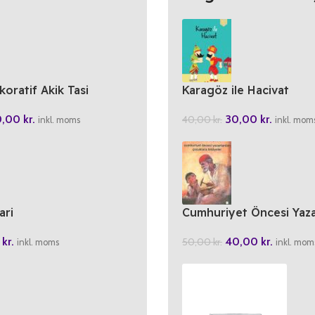
koratif Akik Tasi
Karagöz ile Hacivat
50,00
kr.
30,00
kr.
40,00
kr.
inkl. moms
inkl. mom
ari
Cumhuriyet Öncesi Yaza
Cocuklara Hikayeler
0
kr.
40,00
kr.
50,00
kr.
inkl. moms
inkl. mom