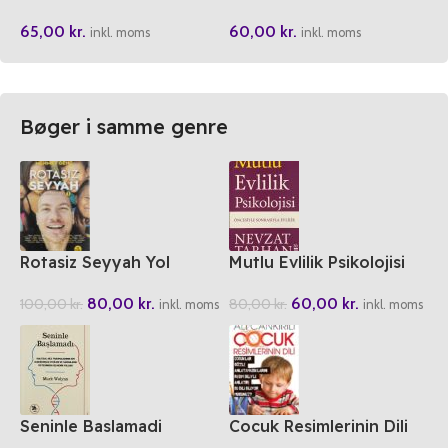
Örnek Metinler 3
Kendine Yolculugu
65,00
kr.
60,00
kr.
inkl. moms
inkl. moms
Bøger i samme genre
Rotasiz Seyyah Yol
Mutlu Evlilik Psikolojisi
Hikayeleri 1
60,00
kr.
80,00
kr.
80,00
kr.
100,00
kr.
inkl. moms
inkl. moms
Seninle Baslamadi
Cocuk Resimlerinin Dili