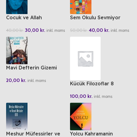
Cocuk ve Allah
Sem Okulu Sevmiyor
30,00
kr.
40,00
kr.
40,00
kr.
50,00
kr.
inkl. moms
inkl. moms
Mavi Defterin Gizemi
20,00
kr.
inkl. moms
Kücük Filozoflar 8
Diyojen Köpek Adam
100,00
kr.
inkl. moms
Meshur Müfessirler ve
Yolcu Kahramanin