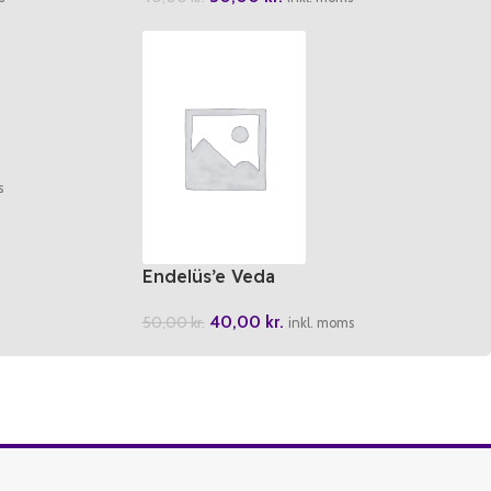
s
Endelüs’e Veda
40,00
kr.
50,00
kr.
inkl. moms