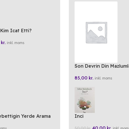
Kim Icat Etti?
0
kr.
inkl. moms
Son Devrin Din Mazluml
85,00
kr.
inkl. moms
ybettigin Yerde Arama
Inci
40,00
kr.
50,00
kr.
moms
inkl. mom