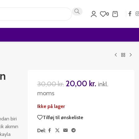
0
n
20,00
kr.
30,00
kr.
inkl.
moms
Ikke på lager
Tilføj til ønskeliste
dan biri
ik akımın
Del:
ikayla