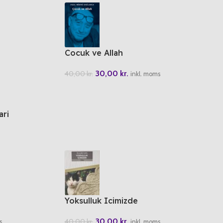
Cocuk ve Allah
30,00
kr.
40,00
kr.
inkl. moms
ari
Yoksulluk Icimizde
30,00
kr.
40,00
kr.
s
inkl. moms