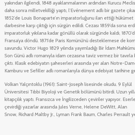
yakından ilgilendi, 1848 ayaklanmalarının ardından Kurucu Meclis’e
daha sonra milletvekilliği yaptı, l’Evénement adlı bir gazete çıkar
1852’de Louis Bonaparte’ın imparatorluğunu ilan ettiği hükümet
darbesine karşı çıktığı için sürgün edildi. Cezası 1859’da sona erdi
imparatorluk yıkılana kadar gönüllü olarak sürgünde kaldı, 1870’
Fransa’ya döndü. 1871’de Paris Komünü’nü desteklemese de kom
savundu. Victor Hugo 1829 yılında yayımladığı Bir İdam Mahkû
Son Günü adlı romanıyla idam cezasına taviz vermez bir tavırla k
çıktı. Klasik edebiyatın şaheserleri arasında yer alan Notre-Dam
Kamburu ve Sefiller adlı romanlarıyla dünya edebiyat tarihine ge
Volkan Yalçıntoklu (1961): Saint-Joseph lisesinde okudu. 9 Eylül
Üniversitesi Tıbbi Biyoloji ve Genetik bölümünü bitirdi. Uzun yıll
kitapçılık yaptı. Fransızca ve İngilizceden çeviriler yapıyor. Eserle
çevirdiği yazarlar arasında Jules Verne, Helene DeWitt, Alan
Snow, Richard Maltby Jr., Lyman Frank Baum, Charles Perrault yer