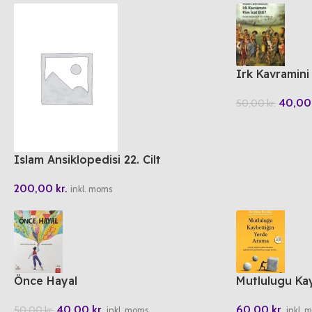
Irk Kavramini 
40,0
50,00
kr.
Islam Ansiklopedisi 22. Cilt
200,00
kr.
inkl. moms
Önce Hayal
Mutlulugu Ka
40,00
kr.
60,00
kr.
50,00
kr.
inkl. moms
inkl. 