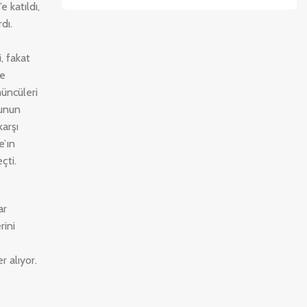
 katıldı,
dı.
, fakat
de
üncüleri
munun
arşı
e’ın
çti.
ar
rini
 alıyor.