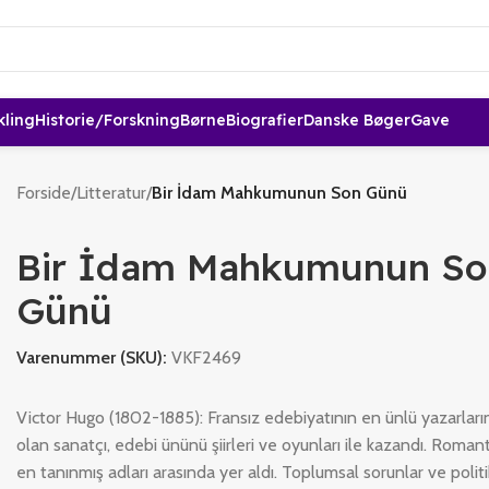
kling
Historie/forskning
Børne
Biografier
Danske Bøger
Gave
Forside
/
Litteratur
/
Bir İdam Mahkumunun Son Günü
Bir İdam Mahkumunun So
Günü
Varenummer (SKU):
VKF2469
Victor Hugo (1802-1885): Fransız edebiyatının en ünlü yazarların
olan sanatçı, edebi ününü şiirleri ve oyunları ile kazandı. Romant
en tanınmış adları arasında yer aldı. Toplumsal sorunlar ve polit