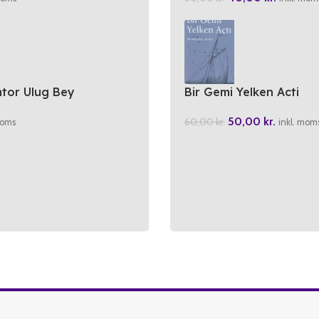
tor Ulug Bey
Bir Gemi Yelken Acti
50,00
kr.
60,00
kr.
moms
inkl. mom