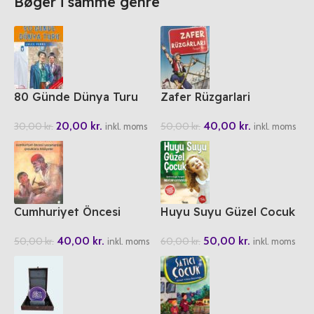
Bøger i samme genre
80 Günde Dünya Turu
Zafer Rüzgarlari
20,00
kr.
40,00
kr.
30,00
kr.
50,00
kr.
inkl. moms
inkl. moms
Cumhuriyet Öncesi
Huyu Suyu Güzel Cocuk
Yazarlardan Cocuklara
50,00
kr.
40,00
kr.
60,00
kr.
50,00
kr.
Hikayeler
inkl. moms
inkl. moms