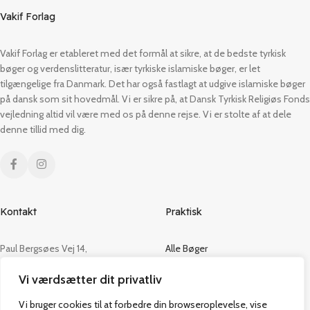
Vakif Forlag
Vakif Forlag er etableret med det formål at sikre, at de bedste tyrkisk
bøger og verdenslitteratur, især tyrkiske islamiske bøger, er let
tilgængelige fra Danmark. Det har også fastlagt at udgive islamiske bøger
på dansk som sit hovedmål. Vi er sikre på, at Dansk Tyrkisk Religiøs Fonds
vejledning altid vil være med os på denne rejse. Vi er stolte af at dele
denne tillid med dig.
Kontakt
Praktisk
Paul Bergsøes Vej 14,
Alle Bøger
2600 Glostrup
Tilbud
Vi værdsætter dit privatliv
CVR: 42813915
Om os
Handelsbetingelser
Vi bruger cookies til at forbedre din browseroplevelse, vise
admin@vakifforlag.dk
Kontakt