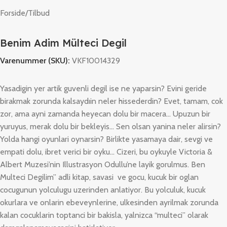
Forside
/
Tilbud
Benim Adim Mülteci Degil
Varenummer (SKU):
VKF10014329
Yasadigin yer artik guvenli degil ise ne yaparsin? Evini geride
birakmak zorunda kalsaydıin neler hissederdin? Evet, tamam, cok
zor, ama ayni zamanda heyecan dolu bir macera… Upuzun bir
yuruyus, merak dolu bir bekleyis… Sen olsan yanina neler alirsin?
Yolda hangi oyunlari oynarsin? Birlikte yasamaya dair, sevgi ve
empati dolu, ibret verici bir oyku… Cizeri, bu oykuyle Victoria &
Albert Muzesi’nin Illustrasyon Odullu’ne layik gorulmus. Ben
Multeci Degilim” adli kitap, savasi ve gocu, kucuk bir oglan
cocugunun yolculugu uzerinden anlatiyor. Bu yolculuk, kucuk
okurlara ve onlarin ebeveynlerine, ulkesinden ayrilmak zorunda
kalan cocuklarin toptanci bir bakisla, yalnizca “multeci” olarak