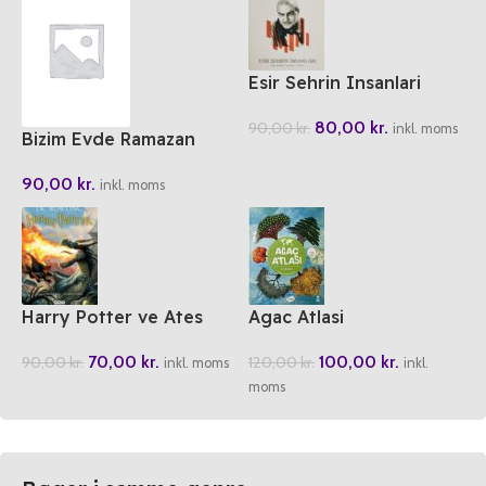
Esir Sehrin Insanlari
80,00
kr.
90,00
kr.
inkl. moms
Bizim Evde Ramazan
90,00
kr.
inkl. moms
Harry Potter ve Ates
Agac Atlasi
Kadehi
100,00
kr.
70,00
kr.
120,00
kr.
90,00
kr.
inkl.
inkl. moms
moms