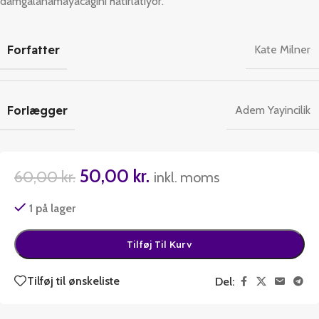
damgalanamayacagini hatirlatiyor.
Forfatter
Kate Milner
Forlægger
Adem Yayincilik
50,00
kr.
60,00
kr.
inkl. moms
1 på lager
Tilføj Til Kurv
Tilføj til ønskeliste
Del: