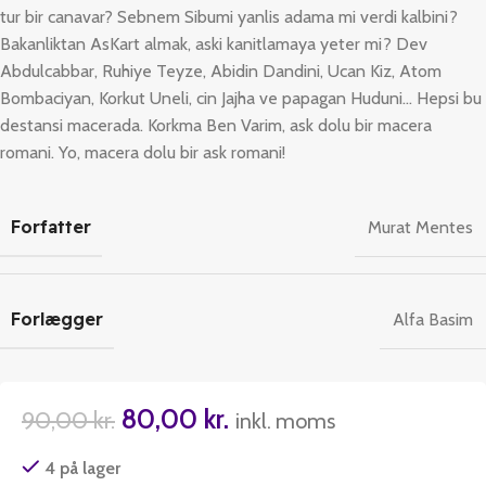
tur bir canavar? Sebnem Sibumi yanlis adama mi verdi kalbini?
Bakanliktan AsKart almak, aski kanitlamaya yeter mi? Dev
Abdulcabbar, Ruhiye Teyze, Abidin Dandini, Ucan Kiz, Atom
Bombaciyan, Korkut Uneli, cin Jajha ve papagan Huduni… Hepsi bu
destansi macerada. Korkma Ben Varim, ask dolu bir macera
romani. Yo, macera dolu bir ask romani!
Forfatter
Murat Mentes
Forlægger
Alfa Basim
80,00
kr.
90,00
kr.
inkl. moms
4 på lager