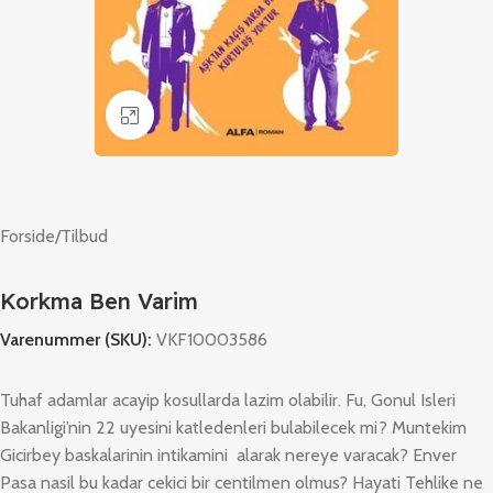
Klik for at forstørre
Forside
/
Tilbud
Korkma Ben Varim
Varenummer (SKU):
VKF10003586
Tuhaf adamlar acayip kosullarda lazim olabilir. Fu, Gonul Isleri
Bakanligi’nin 22 uyesini katledenleri bulabilecek mi? Muntekim
Gicirbey baskalarinin intikamini alarak nereye varacak? Enver
Pasa nasil bu kadar cekici bir centilmen olmus? Hayati Tehlike ne