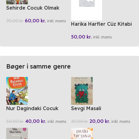
Sehirde Cocuk Olmak
60,00
kr.
70,00
kr.
inkl. moms
Harika Harfler Cüz Kitabi
50,00
kr.
inkl. moms
Bøger i samme genre
Nur Dagindaki Cocuk
Sevgi Masali
40,00
kr.
20,00
kr.
50,00
kr.
30,00
kr.
inkl. moms
inkl. moms