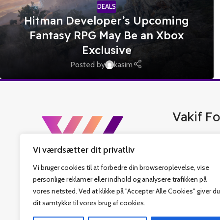
DEALS
Hitman Developer’s Upcoming
Fantasy RPG May Be an Xbox
Exclusive
Posted by
kasim
Vakif Fo
Vakif Forlag er 
Vi værdsætter dit privatliv
bedste tyrkisk b
islamiske bøger,
Vi bruger cookies til at forbedre din browseroplevelse, vise
har også fastlag
personlige reklamer eller indhold og analysere trafikken på
som sit hovedmål
vores netsted. Ved at klikke på "Accepter Alle Cookies" giver du
Religiøs Fonds v
dit samtykke til vores brug af cookies.
denne rejse. Vi 