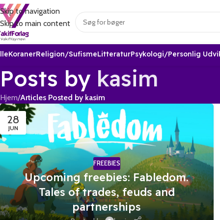
Skip to navigation
Skip to main content
lle
Koraner
Religion/sufisme
Litteratur
Psykologi/Personlig Udvi
Posts by
kasim
Hjem
/
Articles Posted by kasim
28
JUN
FREEBIES
Upcoming freebies: Fabledom.
Tales of trades, feuds and
partnerships