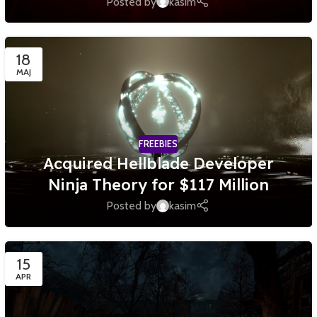
Posted by
kasim
18
MAJ
FREEBIES
Acquired Hellblade Developer
Ninja Theory for $117 Million
Posted by
kasim
15
APR