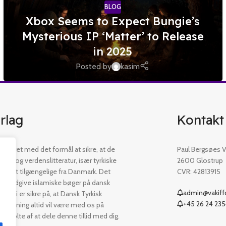
BLOG
Xbox Seems to Expect Bungie’s
Mysterious IP ‘Matter’ to Release
in 2025
Posted by
kasim
rlag
Kontakt
etableret med det formål at sikre, at de
Paul Bergsøes Ve
øger og verdenslitteratur, især tyrkiske
2600 Glostrup
 er let tilgængelige fra Danmark. Det
CVR: 42813915
t at udgive islamiske bøger på dansk
admin@vakiffo
. Vi er sikre på, at Dansk Tyrkisk
+45 26 24 23
ejledning altid vil være med os på
er stolte af at dele denne tillid med dig.