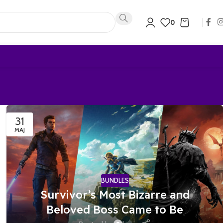
0
31
MAJ
BUNDLES
Survivor’s Most Bizarre and
Beloved Boss Came to Be