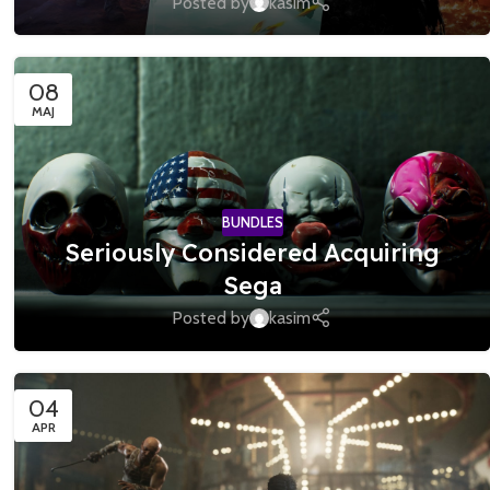
Posted by
kasim
08
MAJ
BUNDLES
Seriously Considered Acquiring
Sega
Posted by
kasim
04
APR