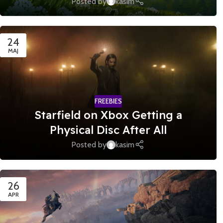
Posted by
kasim
24
MAJ
FREEBIES
Starfield on Xbox Getting a
Physical Disc After All
Posted by
kasim
26
APR