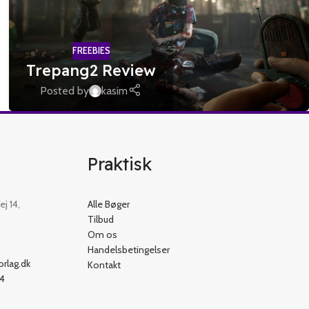
FREEBIES
Trepang2 Review
Posted by
kasim
Praktisk
j 14,
Alle Bøger
Tilbud
Om os
Handelsbetingelser
rlag.dk
Kontakt
54