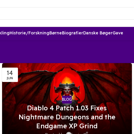
kling
Historie/forskning
Børne
Biografier
Danske Bøger
Gave
14
JUN
BLOG
Diablo 4 Patch 1.03 Fixes
Nightmare Dungeons and the
Endgame XP Grind