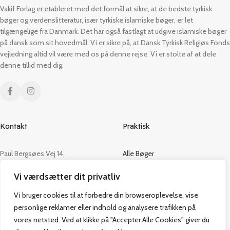
Vakif Forlag er etableret med det formål at sikre, at de bedste tyrkisk
bøger og verdenslitteratur, især tyrkiske islamiske bøger, er let
tilgængelige fra Danmark. Det har også fastlagt at udgive islamiske bøger
på dansk som sit hovedmål. Vi er sikre på, at Dansk Tyrkisk Religiøs Fonds
vejledning altid vil være med os på denne rejse. Vi er stolte af at dele
denne tillid med dig.
Kontakt
Praktisk
Paul Bergsøes Vej 14,
Alle Bøger
2600 Glostrup
Tilbud
Vi værdsætter dit privatliv
CVR: 42813915
Om os
Handelsbetingelser
Vi bruger cookies til at forbedre din browseroplevelse, vise
admin@vakifforlag.dk
Kontakt
personlige reklamer eller indhold og analysere trafikken på
+45 26 24 2354
vores netsted. Ved at klikke på "Accepter Alle Cookies" giver du