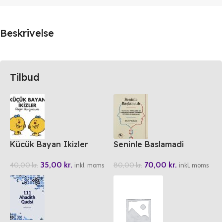
Beskrivelse
Tilbud
Kücük Bayan Ikizler
Seninle Baslamadi
35,00
kr.
70,00
kr.
40,00
kr.
80,00
kr.
inkl. moms
inkl. moms