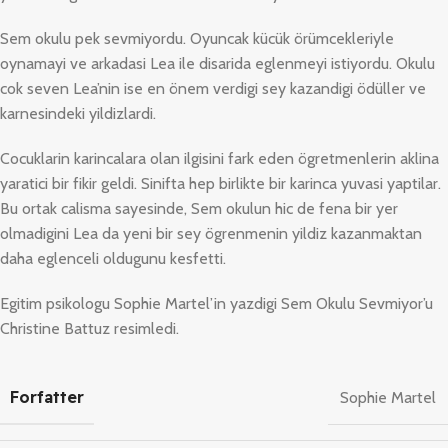
Sem okulu pek sevmiyordu. Oyuncak kücük örümcekleriyle
oynamayi ve arkadasi Lea ile disarida eglenmeyi istiyordu. Okulu
cok seven Lea’nin ise en önem verdigi sey kazandigi ödüller ve
karnesindeki yildizlardi.
Cocuklarin karincalara olan ilgisini fark eden ögretmenlerin aklina
yaratici bir fikir geldi. Sinifta hep birlikte bir karinca yuvasi yaptilar.
Bu ortak calisma sayesinde, Sem okulun hic de fena bir yer
olmadigini Lea da yeni bir sey ögrenmenin yildiz kazanmaktan
daha eglenceli oldugunu kesfetti.
Egitim psikologu Sophie Martel’in yazdigi Sem Okulu Sevmiyor’u
Christine Battuz resimledi.
Forfatter
Sophie Martel