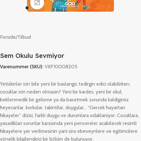
Klik for at forstørre
Forside
/
Tilbud
Sem Okulu Sevmiyor
Varenummer (SKU):
VKF10008205
Yetiskinler icin bile yeni bir baslangic tedirgin edici olabilirken,
cocuklar icin neden olmasin? Yeni bir kardes, yeni bir okul,
beklenmedik bir gelisme ya da basetmek zorunda kaldigimiz
heyecanlar, korkular, takintilar, duygular… “Gercek hayattan
hikayeler” dizisi, farkli duygu ve durumlara odaklaniyor. Cocuklara,
yasadiklari sorunlar karsisinda yeni pencereler acabilecek resimli
hikayelere yer verilmesinin yani sira ebeveynlere ve egitimcilere
yönelik bilgilendirici bir bölüm de bulunuyor.