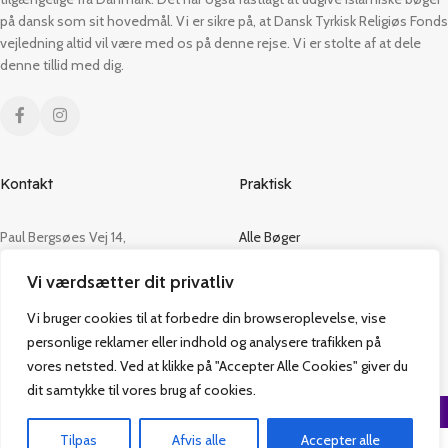
på dansk som sit hovedmål. Vi er sikre på, at Dansk Tyrkisk Religiøs Fonds
vejledning altid vil være med os på denne rejse. Vi er stolte af at dele
denne tillid med dig.
Kontakt
Praktisk
Paul Bergsøes Vej 14,
Alle Bøger
2600 Glostrup
Tilbud
Vi værdsætter dit privatliv
CVR: 42813915
Om os
Handelsbetingelser
Vi bruger cookies til at forbedre din browseroplevelse, vise
admin@vakifforlag.dk
Kontakt
personlige reklamer eller indhold og analysere trafikken på
+45 26 24 2354
vores netsted. Ved at klikke på "Accepter Alle Cookies" giver du
dit samtykke til vores brug af cookies.
Vakif Forlag @ 2024 | Power by
NemBestil ApS
Tilpas
Afvis alle
Accepter alle