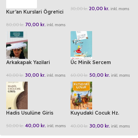
Muhammed
20,00
kr.
30,00
kr.
inkl. moms
Kur’an Kurslari Ögretici
Kitabi 1-2
70,00
kr.
80,00
kr.
inkl. moms
Arkakapak Yazilari
Üc Minik Sercem
30,00
kr.
50,00
kr.
40,00
kr.
60,00
kr.
inkl. moms
inkl. moms
Hadis Usulüne Giris
Kuyudaki Cocuk Hz.
Yusuf
40,00
kr.
30,00
kr.
50,00
kr.
40,00
kr.
inkl. moms
inkl. moms