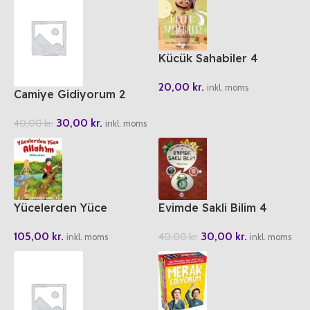
Kücük Sahabiler 4
Umeyr’in Yavru Kusu
20,00
kr.
inkl. moms
Camiye Gidiyorum 2
30,00
kr.
40,00
kr.
inkl. moms
Yücelerden Yüce
Evimde Sakli Bilim 4
Allah’im
30,00
kr.
105,00
kr.
40,00
kr.
inkl. moms
inkl. moms