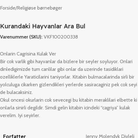
Forside
/
Religiøse børnebøger
Kurandaki Hayvanlar Ara Bul
Varenummer (SKU):
VKF100200338
Onlarin Cagrisina Kulak Ver
Bir cok varlik gibi hayvanlar da bizlere bir seyler soyluyor. Onlari
dinledigimizde tum canlilar gibi onlar da uzerinde tasidiklari
ozelliklerle Yaraticilarini taniyorlar. Kitabin bulmacalarinda sirli bir
yolculuga cikarken gizlendikleri yerlerde sasiracaginiz pek cok seyi
de bulacaksiniz.
Okul oncesi okurlarin cok sevecegi bu kitabin meraklilari elbette ki
onlarla sinirli degildir. Simdi gelin kitabin icindeki “cagriya” kulak
verelim. Iyi seyirler.
Forfatter
Jenny Molendyk Divleli