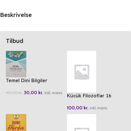
Beskrivelse
Tilbud
Temel Dini Bilgiler
30,00
kr.
40,00
kr.
inkl. moms
Kücük Filozoflar 16
Sokrates Karanliktan
100,00
kr.
Cikiyor
inkl. moms