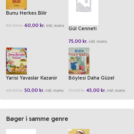
Bunu Herkes Bilir
60,00
kr.
80,00
kr.
inkl. moms
Gül Cenneti
Peygamberimizin Hayati
75,00
kr.
inkl. moms
Yarisi Yavaslar Kazanir
Böylesi Daha Güzel
50,00
kr.
45,00
kr.
60,00
kr.
55,00
kr.
inkl. moms
inkl. moms
Bøger i samme genre