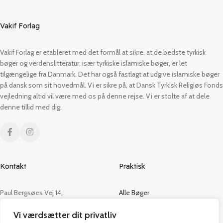
Vakif Forlag
Vakif Forlag er etableret med det formål at sikre, at de bedste tyrkisk
bøger og verdenslitteratur, især tyrkiske islamiske bøger, er let
tilgængelige fra Danmark. Det har også fastlagt at udgive islamiske bøger
på dansk som sit hovedmål. Vi er sikre på, at Dansk Tyrkisk Religiøs Fonds
vejledning altid vil være med os på denne rejse. Vi er stolte af at dele
denne tillid med dig.
Kontakt
Praktisk
Paul Bergsøes Vej 14,
Alle Bøger
2600 Glostrup
Tilbud
Vi værdsætter dit privatliv
CVR: 42813915
Om os