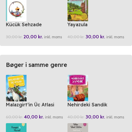
Kücük Sehzade
Yayazula
20,00
kr.
30,00
kr.
30,00
kr.
40,00
kr.
inkl. moms
inkl. moms
Bøger i samme genre
Malazgirt’in Üc Atlasi
Nehirdeki Sandik
40,00
kr.
30,00
kr.
60,00
kr.
40,00
kr.
inkl. moms
inkl. moms