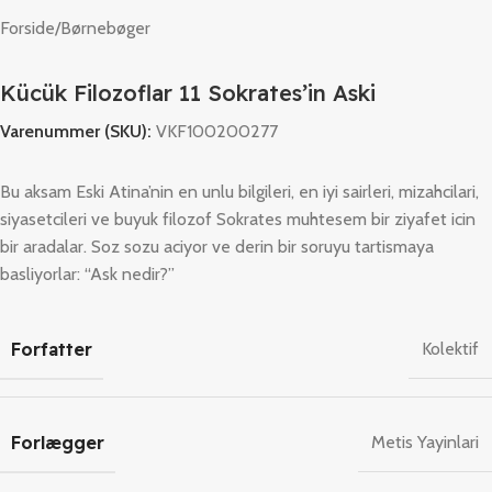
Forside
/
Børnebøger
Kücük Filozoflar 11 Sokrates’in Aski
Varenummer (SKU):
VKF100200277
Bu aksam Eski Atina’nin en unlu bilgileri, en iyi sairleri, mizahcilari,
siyasetcileri ve buyuk filozof Sokrates muhtesem bir ziyafet icin
bir aradalar. Soz sozu aciyor ve derin bir soruyu tartismaya
basliyorlar: “Ask nedir?”
Forfatter
Kolektif
Forlægger
Metis Yayinlari