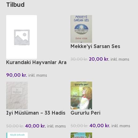
Tilbud
Mekke’yi Sarsan Ses
20,00
kr.
30,00
kr.
inkl. moms
Kurandaki Hayvanlar Ara
Bul
90,00
kr.
inkl. moms
Iyi Müslüman – 33 Hadis
Gururlu Peri
33 Yorum
40,00
kr.
40,00
kr.
50,00
kr.
50,00
kr.
inkl. moms
inkl. moms