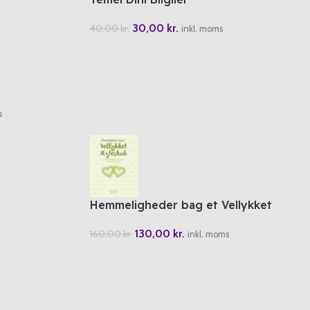
30,00
kr.
40,00
kr.
inkl. moms
s
Hemmeligheder bag et Vellykket
Ægteskab
130,00
kr.
160,00
kr.
inkl. moms