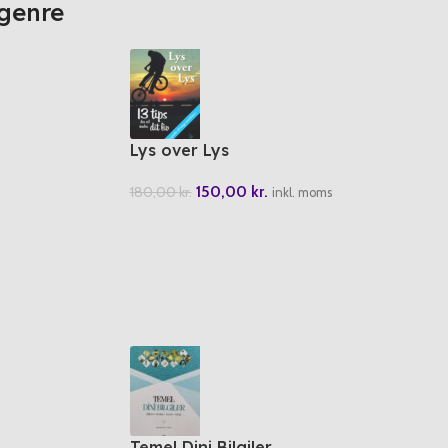
genre
Lys over Lys
150,00
kr.
180,00
kr.
inkl. moms
Temel Dini Bilgiler