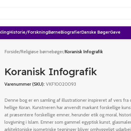
kling
Historie/forskning
Børne
Biografier
Danske Bøger
Gave
Forside
/
Religiøse børnebøger
/
Koranisk Infografik
Koranisk Infografik
Varenummer (SKU):
VKF10020093
Denne bog er en samling af illustrationer inspireret af vers fra
hellige Koran. Kunstneren har anvendt markant forskellige kunst
at præsentere forskellige emner, herunder etik og moral, histor
lovgivning i Islam. Emner som gammel egyptisk kunst, glasmaler
arkitektoniske isometriske tegninger bliver omhyggeligt udarbej