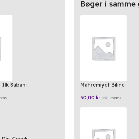
Bøger i samme 
 Ilk Sabahi
Mahremiyet Bilinci
50,00
kr.
moms
inkl. moms
a Disi Cocuk