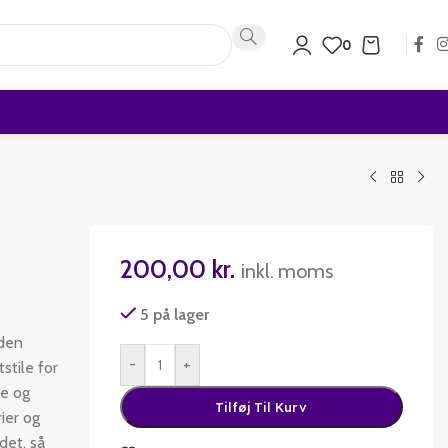
0
200,00
kr.
inkl. moms
5 på lager
 den
-
+
stile for
ie og
Tilføj Til Kurv
ier og
det, så