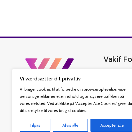
Vakif Fo
Vakif Forlag er 
Vi værdsætter dit privatliv
bedste tyrkisk b
islamiske bøger,
Vi bruger cookies til at forbedre din browseroplevelse, vise
har også fastlag
personlige reklamer eller indhold og analysere trafikken på
som sit hovedmål
vores netsted. Ved at klikke på "Accepter Alle Cookies" giver du
Religiøs Fonds v
dit samtykke til vores brug af cookies.
denne rejse. Vi 
Tilpas
Afvis alle
Accepter alle