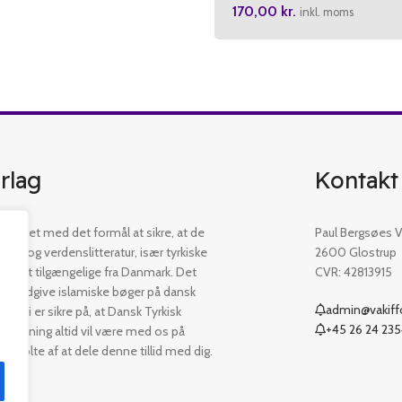
170,00
kr.
inkl. moms
rlag
Kontakt
etableret med det formål at sikre, at de
Paul Bergsøes Ve
øger og verdenslitteratur, især tyrkiske
2600 Glostrup
 er let tilgængelige fra Danmark. Det
CVR: 42813915
t at udgive islamiske bøger på dansk
admin@vakiffo
. Vi er sikre på, at Dansk Tyrkisk
+45 26 24 23
ejledning altid vil være med os på
er stolte af at dele denne tillid med dig.