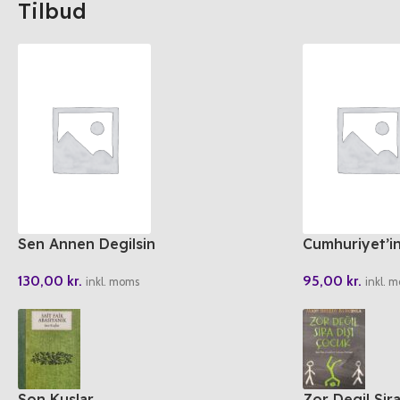
Tilbud
Sen Annen Degilsin
Cumhuriyet’in
130,00
kr.
95,00
kr.
inkl. moms
inkl. 
Son Kuslar
Zor Degil Sir