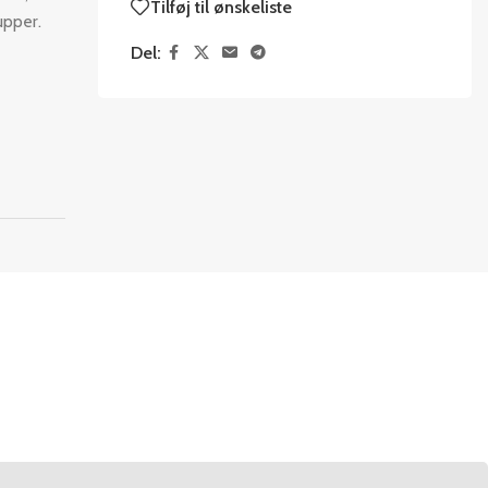
Tilføj til ønskeliste
upper.
Del: