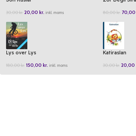
20,00
kr.
70,0
30,00
kr.
80,00
kr.
inkl. moms
Lys over Lys
Katiraslan
150,00
kr.
20,00
180,00
kr.
30,00
kr.
inkl. moms