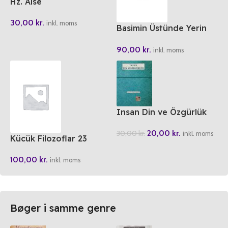
Hz. Aise
30,00
kr.
inkl. moms
Basimin Üstünde Yerin
Var “Genc Kiz Ve
90,00
kr.
Tesettür”
inkl. moms
Insan Din ve Özgürlük
20,00
kr.
30,00
kr.
inkl. moms
Kücük Filozoflar 23
Baskan Sokrates!
100,00
kr.
inkl. moms
Bøger i samme genre