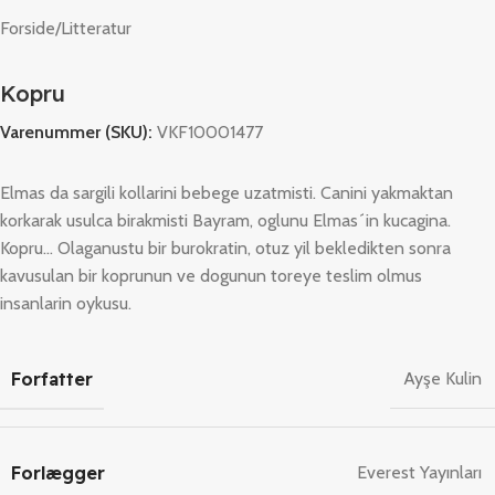
Forside
/
Litteratur
Kopru
Varenummer (SKU):
VKF10001477
Elmas da sargili kollarini bebege uzatmisti. Canini yakmaktan
korkarak usulca birakmisti Bayram, oglunu Elmas´in kucagina.
Kopru… Olaganustu bir burokratin, otuz yil bekledikten sonra
kavusulan bir koprunun ve dogunun toreye teslim olmus
insanlarin oykusu.
Forfatter
Ayşe Kulin
Forlægger
Everest Yayınları