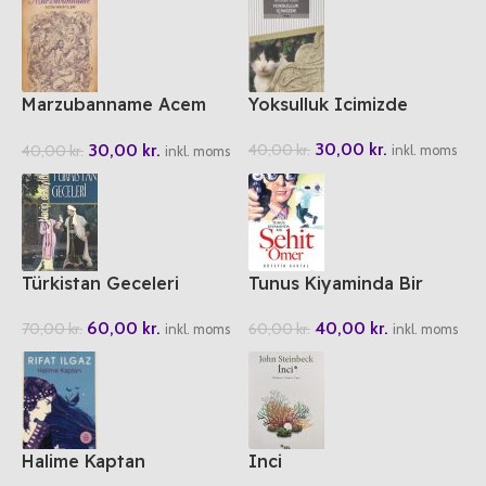
Marzubanname Acem
Yoksulluk Icimizde
Hikayeleri
30,00
kr.
30,00
kr.
40,00
kr.
40,00
kr.
inkl. moms
inkl. moms
Türkistan Geceleri
Tunus Kiyaminda Bir
Sehit Ömer
60,00
kr.
40,00
kr.
70,00
kr.
60,00
kr.
inkl. moms
inkl. moms
Halime Kaptan
Inci