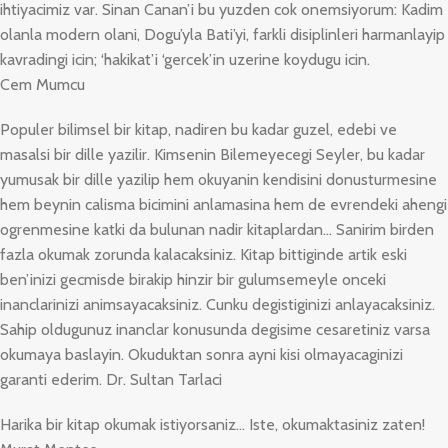
ihtiyacimiz var. Sinan Canan’i bu yuzden cok onemsiyorum: Kadim
olanla modern olani, Dogu’yla Bati’yi, farkli disiplinleri harmanlayip
kavradingi icin; ‘hakikat’i ‘gercek’in uzerine koydugu icin.
Cem Mumcu
Populer bilimsel bir kitap, nadiren bu kadar guzel, edebi ve
masalsi bir dille yazilir. Kimsenin Bilemeyecegi Seyler, bu kadar
yumusak bir dille yazilip hem okuyanin kendisini donusturmesine
hem beynin calisma bicimini anlamasina hem de evrendeki ahengi
ogrenmesine katki da bulunan nadir kitaplardan… Sanirim birden
fazla okumak zorunda kalacaksiniz. Kitap bittiginde artik eski
ben’inizi gecmisde birakip hinzir bir gulumsemeyle onceki
inanclarinizi animsayacaksiniz. Cunku degistiginizi anlayacaksiniz.
Sahip oldugunuz inanclar konusunda degisime cesaretiniz varsa
okumaya baslayin. Okuduktan sonra ayni kisi olmayacaginizi
garanti ederim. Dr. Sultan Tarlaci
Harika bir kitap okumak istiyorsaniz… Iste, okumaktasiniz zaten!