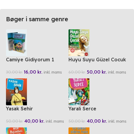
Bøger i samme genre
Camiye Gidiyorum 1
Huyu Suyu Güzel Cocuk
16,00
kr.
50,00
kr.
30,00
kr.
60,00
kr.
inkl. moms
inkl. moms
Yasak Sehir
Yarali Serce
40,00
kr.
40,00
kr.
50,00
kr.
50,00
kr.
inkl. moms
inkl. moms