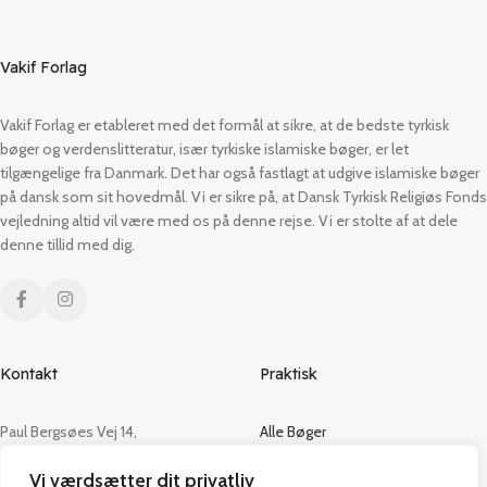
Vakif Forlag
Vakif Forlag er etableret med det formål at sikre, at de bedste tyrkisk
bøger og verdenslitteratur, især tyrkiske islamiske bøger, er let
tilgængelige fra Danmark. Det har også fastlagt at udgive islamiske bøger
på dansk som sit hovedmål. Vi er sikre på, at Dansk Tyrkisk Religiøs Fonds
vejledning altid vil være med os på denne rejse. Vi er stolte af at dele
denne tillid med dig.
Kontakt
Praktisk
Paul Bergsøes Vej 14,
Alle Bøger
2600 Glostrup
Tilbud
Vi værdsætter dit privatliv
CVR: 42813915
Om os