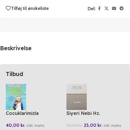
Tilføj til ønskeliste
Del:
Beskrivelse
Tilbud
Cocuklarimizla
Siyeri Nebi Hz.
Itilesmeyelim Iletiselim
Peygamberin Hayati
40,00
kr.
25,00
kr.
30,00
kr.
inkl. moms
inkl. moms