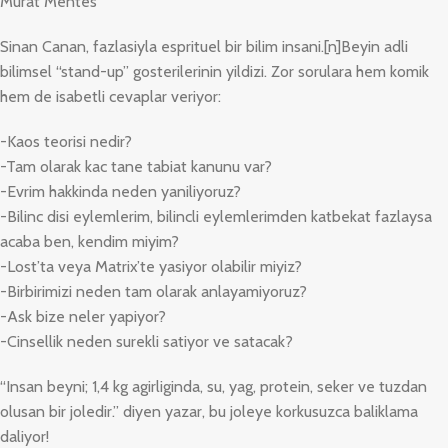
Murat Mentes
Sinan Canan, fazlasiyla esprituel bir bilim insani.[n]Beyin adli
bilimsel “stand-up” gosterilerinin yildizi. Zor sorulara hem komik
hem de isabetli cevaplar veriyor:
-Kaos teorisi nedir?
-Tam olarak kac tane tabiat kanunu var?
-Evrim hakkinda neden yaniliyoruz?
-Bilinc disi eylemlerim, bilincli eylemlerimden katbekat fazlaysa
acaba ben, kendim miyim?
-Lost’ta veya Matrix’te yasiyor olabilir miyiz?
-Birbirimizi neden tam olarak anlayamiyoruz?
-Ask bize neler yapiyor?
-Cinsellik neden surekli satiyor ve satacak?
“Insan beyni; 1,4 kg agirliginda, su, yag, protein, seker ve tuzdan
olusan bir joledir.” diyen yazar, bu joleye korkusuzca baliklama
daliyor!