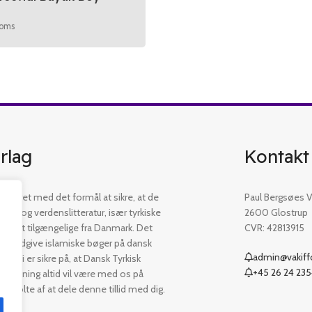
moms
rlag
Kontakt
etableret med det formål at sikre, at de
Paul Bergsøes Ve
øger og verdenslitteratur, især tyrkiske
2600 Glostrup
 er let tilgængelige fra Danmark. Det
CVR: 42813915
t at udgive islamiske bøger på dansk
admin@vakiffo
. Vi er sikre på, at Dansk Tyrkisk
+45 26 24 23
ejledning altid vil være med os på
er stolte af at dele denne tillid med dig.