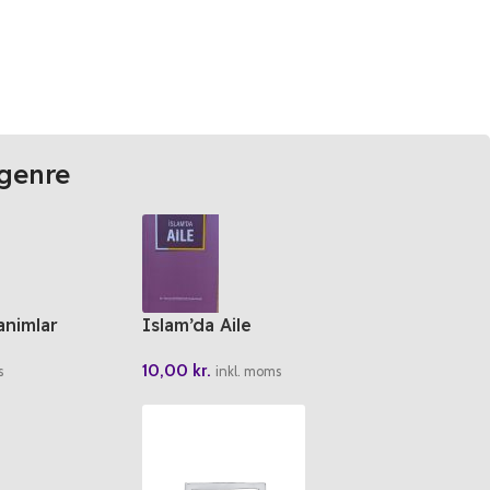
genre
animlar
Islam’da Aile
r)
10,00
kr.
inkl. moms
s