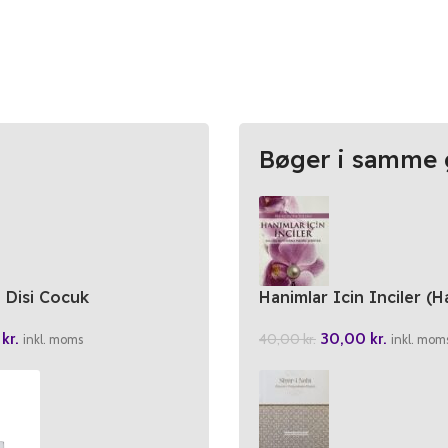
Bøger i samme 
a Disi Cocuk
Hanimlar Icin Inciler (H
Muhtevali Hadisi Serifle
0
kr.
30,00
kr.
40,00
kr.
inkl. moms
inkl. mom