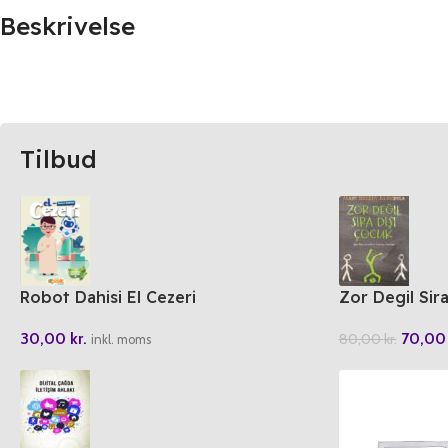
Beskrivelse
Tilbud
Robot Dahisi El Cezeri
Zor Degil Sir
30,00
kr.
70,0
80,00
kr.
inkl. moms