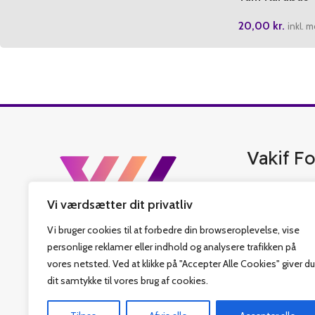
20,00
kr.
inkl. 
Vakif Fo
Vakif Forlag er 
Vi værdsætter dit privatliv
bedste tyrkisk b
islamiske bøger,
Vi bruger cookies til at forbedre din browseroplevelse, vise
har også fastlag
personlige reklamer eller indhold og analysere trafikken på
som sit hovedmål
vores netsted. Ved at klikke på "Accepter Alle Cookies" giver du
Religiøs Fonds v
dit samtykke til vores brug af cookies.
denne rejse. Vi 