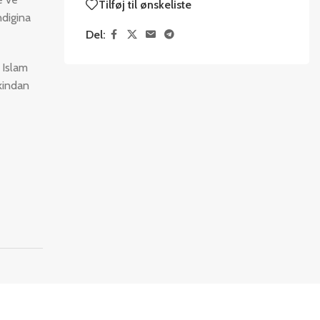
Tilføj til ønskeliste
ndigina
Del:
 Islam
kindan