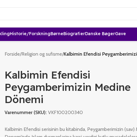
kling
Historie/forskning
Børne
Biografier
Danske Bøger
Gave
Forside
/
Religion og sufisme
/
Kalbimin Efendisi Peygamberimi
Kalbimin Efendisi
Peygamberimizin Medine
Dönemi
Varenummer (SKU):
VKF100200340
Kalbimin Efendisi serisinin bu kitabinda, Peygamberimizin (sav)
Donemi’nde Islam dusmanlarina karsi verdigi kutlu mucadeleler