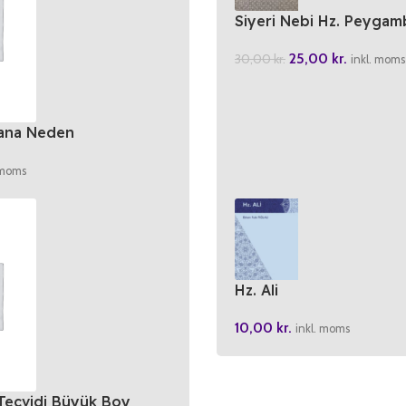
Siyeri Nebi Hz. Peygam
25,00
kr.
30,00
kr.
inkl. moms
ana Neden
 moms
Hz. Ali
10,00
kr.
inkl. moms
Tecvidi Büyük Boy