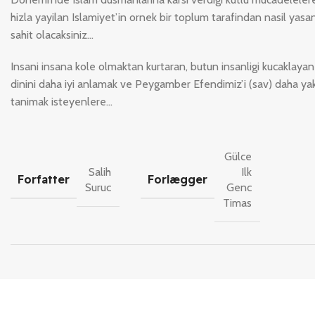
hizla yayilan Islamiyet’in ornek bir toplum tarafindan nasil yasa
sahit olacaksiniz…
Insani insana kole olmaktan kurtaran, butun insanligi kucaklayan
dinini daha iyi anlamak ve Peygamber Efendimiz’i (sav) daha ya
tanimak isteyenlere…
Gülce
Salih
Ilk
Forfatter
Forlægger
Suruc
Genc
Timas