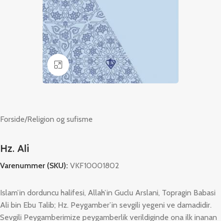
Klik for at forstørre
Forside
/
Religion og sufisme
Hz. Ali
Varenummer (SKU):
VKF10001802
Islam’in dorduncu halifesi, Allah’in Guclu Arslani, Topragin Babasi
Ali bin Ebu Talib; Hz. Peygamber’in sevgili yegeni ve damadidir.
Sevgili Peygamberimize peygamberlik verildiginde ona ilk inanan