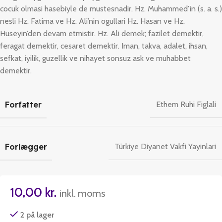
cocuk olmasi hasebiyle de mustesnadir. Hz. Muhammed’in (s. a. s.)
nesli Hz. Fatima ve Hz. Ali’nin ogullari Hz. Hasan ve Hz.
Huseyin’den devam etmistir. Hz. Ali demek; fazilet demektir,
feragat demektir, cesaret demektir. Iman, takva, adalet, ihsan,
sefkat, iyilik, guzellik ve nihayet sonsuz ask ve muhabbet
demektir.
Forfatter
Ethem Ruhi Figlali
Forlægger
Türkiye Diyanet Vakfi Yayinlari
10,00
kr.
inkl. moms
2 på lager