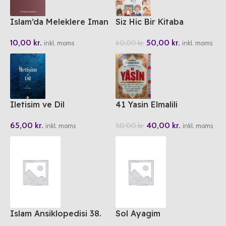
Islam’da Meleklere Iman
Siz Hic Bir Kitaba
Sarildiniz Mi?
10,00
kr.
50,00
kr.
60,00
kr.
inkl. moms
inkl. moms
Iletisim ve Dil
41 Yasin Elmalili
Muhammed Hamdi Yazir
65,00
kr.
40,00
kr.
50,00
kr.
– Merve Yayinlar Cami
inkl. moms
inkl. moms
Boy
Islam Ansiklopedisi 38.
Sol Ayagim
Cilt