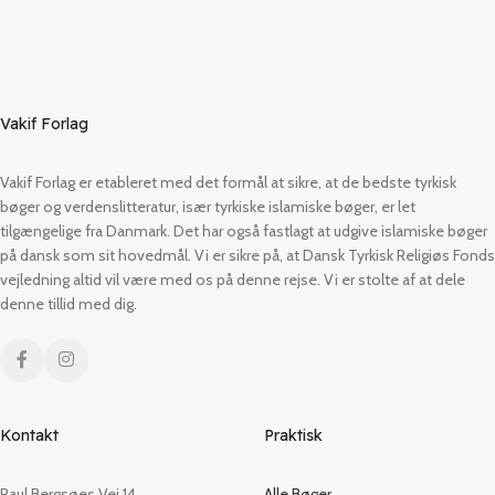
Vakif Forlag
Vakif Forlag er etableret med det formål at sikre, at de bedste tyrkisk
bøger og verdenslitteratur, især tyrkiske islamiske bøger, er let
tilgængelige fra Danmark. Det har også fastlagt at udgive islamiske bøger
på dansk som sit hovedmål. Vi er sikre på, at Dansk Tyrkisk Religiøs Fonds
vejledning altid vil være med os på denne rejse. Vi er stolte af at dele
denne tillid med dig.
Kontakt
Praktisk
Paul Bergsøes Vej 14,
Alle Bøger