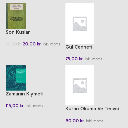
Son Kuslar
20,00
kr.
30,00
kr.
inkl. moms
Gül Cenneti
Peygamberimizin Hayati
75,00
kr.
inkl. moms
Zamanin Kiymeti
115,00
kr.
inkl. moms
Kuran Okuma Ve Tecvid
El Kitabi
90,00
kr.
inkl. moms