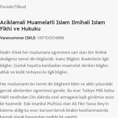
Forside
/
Tilbud
Aciklamali Muamelatli Islam Ilmihali Islam
Fikhi ve Hukuku
Varenummer (SKU):
VKF10004886
Kadin-Erkek her muslumana ogrenmesi sart olan ilim Ilmihal
dedigimiz temel din bilgileridir. Inanc Bilgileri, Ibadetlerle ilgili
bilgiler, Gunluk hayatta karsilasilan muamelat denilen bilgiler,
ahlak ve kisilik terbiyesi ile ilgili bilgiler…
Her muslumanin bu temel din bilgilerini bilim ve aklin yolundaki
gercek alimlerden ogrenmesi gerekir. Bu eser Turkiye Milli Kultur
Vakfi tarafindan Din dalinda ozel armagana layik görülmus essiz
bir hazinedir. Eski Istanbul Muftüsü olan Ali Fikri Yavuz Bey’in
kaleme aldigi bu eser; benzeri bircok kitabin hazirlanmasinda
kaynak olarak basvurulan nadide bir yapittir.