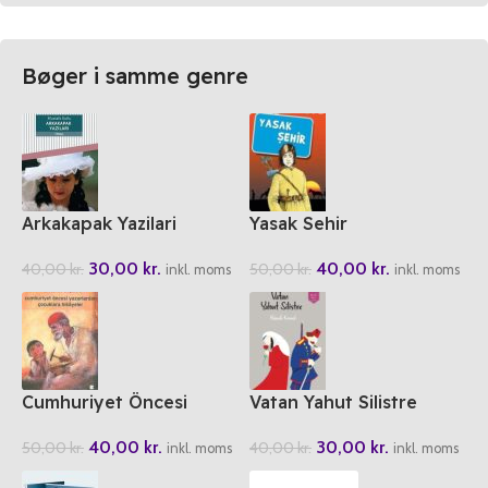
Bøger i samme genre
Arkakapak Yazilari
Yasak Sehir
30,00
kr.
40,00
kr.
40,00
kr.
50,00
kr.
inkl. moms
inkl. moms
Cumhuriyet Öncesi
Vatan Yahut Silistre
Yazarlardan Cocuklara
30,00
kr.
40,00
kr.
40,00
kr.
50,00
kr.
Hikayeler
inkl. moms
inkl. moms