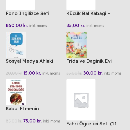
Fono Ingilizce Seti
Kücük Bal Kabagi –
Doganin Essiz Hikayeleri
850,00
kr.
35,00
kr.
11
inkl. moms
inkl. moms
Sosyal Medya Ahlaki
Frida ve Daginik Evi
15,00
kr.
30,00
kr.
20,00
kr.
35,00
kr.
inkl. moms
inkl. moms
Kabul Etmenin
Özgürlügü
75,00
kr.
85,00
kr.
inkl. moms
Fahri Ögretici Seti (11