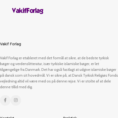
Vakif Forlag
Vakif Forlag er etableret med det formål at sikre, at de bedste tyrkisk
bøger og verdenslitteratur, især tyrkiske islamiske bøger, er let
tilgængelige fra Danmark. Det har også fastlagt at udgive islamiske bøger
på dansk som sit hovedmål. Vi er sikre på, at Dansk Tyrkisk Religiøs Fonds
vejledning altid vil være med os på denne rejse. Vi er stolte af at dele
denne tillid med dig.