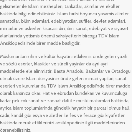
gelismeler ile Islam mezhepleri, tarikatlar, akimlar ve ekoller
hakkinda bilgi edinebilirsiniz. Islam tarihi boyunca yasamis alimler,
sanatcilar, bilim adamlari, edebiyatcilar, sufiler, devlet adamlari,
mimarlar ve askerler; kisacasi din, ilim, sanat, edebiyat ve siyaset
alanlarinda yetismis önemli sahsiyetlerin bircogu
TDV Islam
Ansiklopedisi
‘nde birer madde basligidir.
Müslümanlarin ilim ve kültür hayatini etkilemis önde gelen yazili
ve sözlü eserler, klasikler ve süreli yayinlar da ayri ayri
maddelerde ele alinmistir. Basta Anadolu, Balkanlar ve Ortadogu
olmak üzere Islam dünyasinin önde gelen mimari yapilari, sanat
eserleri ve kurumlar da
TDV Islam Ansiklopedisi
‘nde birer madde
olarak karsiniza cikar. Hat ve ebrudan kündekari ve kuyumculuga
kadar pek cok sanat ve zanaat dali ile musiki makamlari hakkinda,
ayrica Islam toplumlarinda gündelik hayatin bir parcasi olmus hali,
cadir, kandil gibi esya ve aletler ile fes ve ferace gibi kiyafetler
hakkinda merak ettiklerinizi ansiklopedinin ilgili maddelerinden
ögrenebilirsiniz.