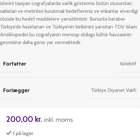
izlerini tasiyan cografyalarda varlik göstermis bütün olusumlari,
sahislari ve metinleri kusatmak hedeflenmis ve imkanlar elverdigi
ölcüde bu hedef maddelere yansitilmistir. Bununla beraber
Türkiye’de hazirlanan ve Türkiye’nin birikimini yansitan
TDV Islam
Ansiklopedisi
bu cografyanin mensup oldugu kültür havzasinin
gecmisine daha genis yer vermektedir.
Forfatter
Kolektif
Forlægger
Türkiye Diyanet Vakfi
200,00
kr.
inkl. moms
1 på lager