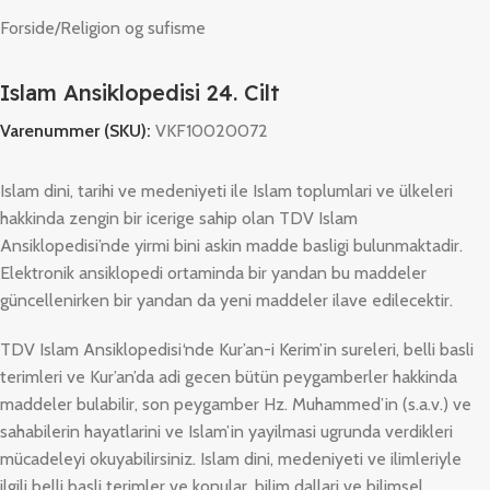
Forside
/
Religion og sufisme
Islam Ansiklopedisi 24. Cilt
Varenummer (SKU):
VKF10020072
Islam dini, tarihi ve medeniyeti ile Islam toplumlari ve ülkeleri
hakkinda zengin bir icerige sahip olan
TDV Islam
Ansiklopedis
i’nde yirmi bini askin madde basligi bulunmaktadir.
Elektronik ansiklopedi ortaminda bir yandan bu maddeler
güncellenirken bir yandan da yeni maddeler ilave edilecektir.
TDV Islam Ansiklopedisi
‘nde Kur’an-i Kerim’in sureleri, belli basli
terimleri ve Kur’an’da adi gecen bütün peygamberler hakkinda
maddeler bulabilir, son peygamber Hz. Muhammed’in (s.a.v.) ve
sahabilerin hayatlarini ve Islam’in yayilmasi ugrunda verdikleri
mücadeleyi okuyabilirsiniz. Islam dini, medeniyeti ve ilimleriyle
ilgili belli basli terimler ve konular, bilim dallari ve bilimsel