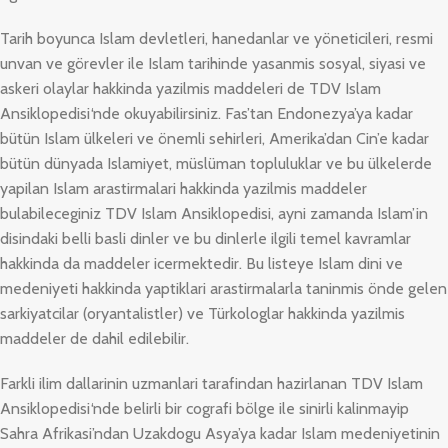
Tarih boyunca Islam devletleri, hanedanlar ve yöneticileri, resmi
unvan ve görevler ile Islam tarihinde yasanmis sosyal, siyasi ve
askeri olaylar hakkinda yazilmis maddeleri de
TDV Islam
Ansiklopedisi
‘nde okuyabilirsiniz. Fas’tan Endonezya’ya kadar
bütün Islam ülkeleri ve önemli sehirleri, Amerika’dan Cin’e kadar
bütün dünyada Islamiyet, müslüman topluluklar ve bu ülkelerde
yapilan Islam arastirmalari hakkinda yazilmis maddeler
bulabileceginiz
TDV Islam Ansiklopedisi
, ayni zamanda Islam’in
disindaki belli basli dinler ve bu dinlerle ilgili temel kavramlar
hakkinda da maddeler icermektedir. Bu listeye Islam dini ve
medeniyeti hakkinda yaptiklari arastirmalarla taninmis önde gelen
sarkiyatcilar (oryantalistler) ve Türkologlar hakkinda yazilmis
maddeler de dahil edilebilir.
Farkli ilim dallarinin uzmanlari tarafindan hazirlanan
TDV Islam
Ansiklopedisi
‘nde belirli bir cografi bölge ile sinirli kalinmayip
Sahra Afrikasi’ndan Uzakdogu Asya’ya kadar Islam medeniyetinin