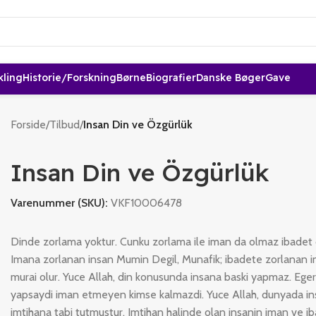
kling
Historie/forskning
Børne
Biografier
Danske Bøger
Gave
Forside
/
Tilbud
/
Insan Din ve Özgürlük
Insan Din ve Özgürlük
Varenummer (SKU):
VKF10006478
Dinde zorlama yoktur. Cunku zorlama ile iman da olmaz ibadet 
Imana zorlanan insan Mumin Degil, Munafik; ibadete zorlanan i
murai olur. Yuce Allah, din konusunda insana baski yapmaz. Eger
yapsaydi iman etmeyen kimse kalmazdi. Yuce Allah, dunyada in
imtihana tabi tutmustur. Imtihan halinde olan insanin iman ve i