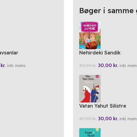
Bøger i samme 
avsanlar
Nehirdeki Sandik
0
kr.
30,00
kr.
40,00
kr.
inkl. moms
inkl. mom
Vatan Yahut Silistre
30,00
kr.
40,00
kr.
inkl. mom