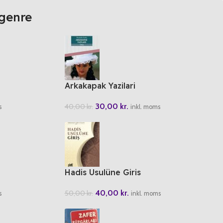
genre
Arkakapak Yazilari
30,00
kr.
40,00
kr.
s
inkl. moms
Hadis Usulüne Giris
40,00
kr.
50,00
kr.
s
inkl. moms