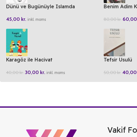
Dünü ve Bugünüyle Islamda
Benim Adim Ki
Mahremiyet
60,0
45,00
kr.
80,00
kr.
inkl. moms
Karagöz ile Hacivat
Tefsir Usulü
30,00
kr.
40,0
40,00
kr.
50,00
kr.
inkl. moms
Vakif Fo