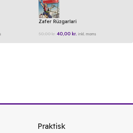
Zafer Rüzgarlari
40,00
kr.
50,00
kr.
s
inkl. moms
Praktisk