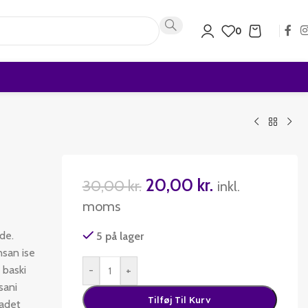
0
20,00
kr.
30,00
kr.
inkl.
moms
de.
5 på lager
nsan ise
 baski
-
+
sani
Tilføj Til Kurv
badet