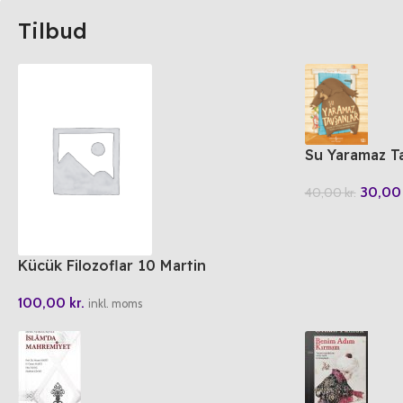
Tilbud
Su Yaramaz T
30,0
40,00
kr.
Kücük Filozoflar 10 Martin
Heidegger’in Böcegi
100,00
kr.
inkl. moms