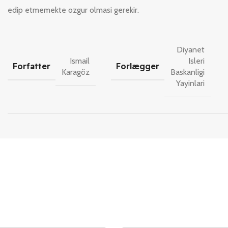
edip etmemekte ozgur olmasi gerekir.
Diyanet
Ismail
Isleri
Forfatter
Forlægger
Karagöz
Baskanligi
Yayinlari