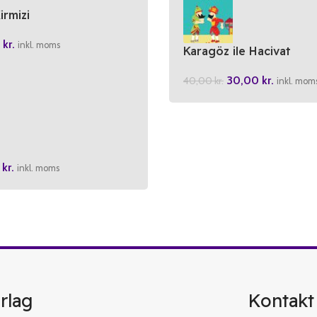
rmizi
0
kr.
inkl. moms
Karagöz ile Hacivat
30,00
kr.
40,00
kr.
inkl. mom
0
kr.
inkl. moms
rlag
Kontakt