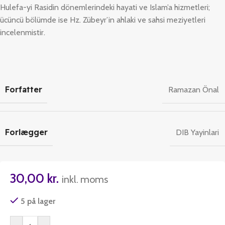
Hulefa-yi Rasidin dönemlerindeki hayati ve Islam’a hizmetleri;
ücüncü bölümde ise Hz. Zübeyr’in ahlaki ve sahsi meziyetleri
incelenmistir.
Forfatter
Ramazan Önal
Forlægger
DIB Yayinlari
30,00
kr.
inkl. moms
5 på lager