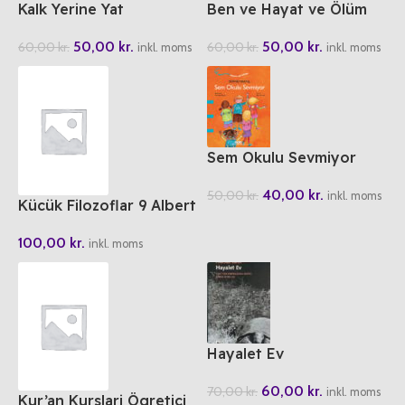
Kalk Yerine Yat
Ben ve Hayat ve Ölüm
50,00
kr.
50,00
kr.
60,00
kr.
60,00
kr.
inkl. moms
inkl. moms
Sem Okulu Sevmiyor
40,00
kr.
50,00
kr.
inkl. moms
Kücük Filozoflar 9 Albert
Einstein’in Isigi
100,00
kr.
inkl. moms
Hayalet Ev
60,00
kr.
70,00
kr.
inkl. moms
Kur’an Kurslari Ögretici