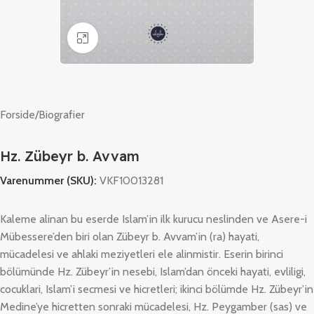
Klik for at forstørre
Forside
/
Biografier
Hz. Zübeyr b. Avvam
Varenummer (SKU):
VKF10013281
Kaleme alinan bu eserde Islam’in ilk kurucu neslinden ve Asere-i
Mübessere’den biri olan Zübeyr b. Avvam’in (ra) hayati,
mücadelesi ve ahlaki meziyetleri ele alinmistir. Eserin birinci
bölümünde Hz. Zübeyr’in nesebi, Islam’dan önceki hayati, evliligi,
cocuklari, Islam’i secmesi ve hicretleri; ikinci bölümde Hz. Zübeyr’in
Medine’ye hicretten sonraki mücadelesi, Hz. Peygamber (sas) ve