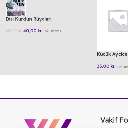
Disi Kurdun Rüyalari
40,00
kr.
60,00
kr.
inkl. moms
Kücük Ayciceg
Hikayeleri 5
35,00
kr.
inkl. 
Vakif Fo