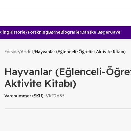
kling
Historie/forskning
Børne
Biografier
Danske Bøger
Gave
Forside
/
Andet
/
Hayvanlar (Eğlenceli-Öğretici Aktivite Kitabı)
Hayvanlar (Eğlenceli-Öğret
Aktivite Kitabı)
Varenummer (SKU):
VKF2655