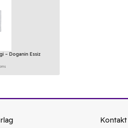
i – Doganin Essiz
moms
rlag
Kontakt