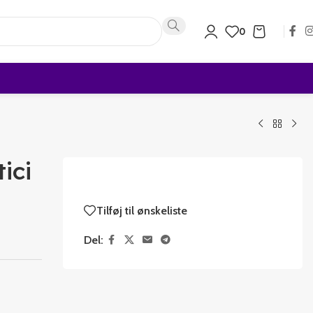
0
ici
Tilføj til ønskeliste
Del: