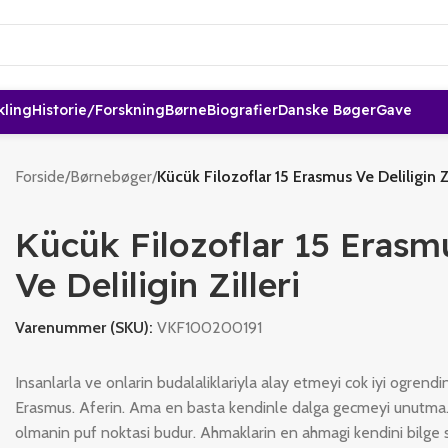
kling
Historie/forskning
Børne
Biografier
Danske Bøger
Gave
Forside
/
Børnebøger
/
Kücük Filozoflar 15 Erasmus Ve Deliligin Zi
Kücük Filozoflar 15 Erasm
Ve Deliligin Zilleri
Varenummer (SKU):
VKF100200191
Insanlarla ve onlarin budalaliklariyla alay etmeyi cok iyi ogrendin
Erasmus. Aferin. Ama en basta kendinle dalga gecmeyi unutma.
olmanin puf noktasi budur. Ahmaklarin en ahmagi kendini bilge