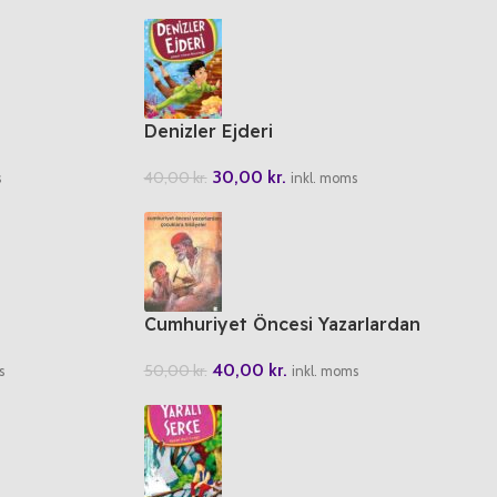
Denizler Ejderi
30,00
kr.
40,00
kr.
s
inkl. moms
Cumhuriyet Öncesi Yazarlardan
Cocuklara Hikayeler
40,00
kr.
50,00
kr.
s
inkl. moms