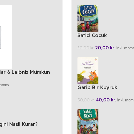
Satici Cocuk
20,00
kr.
30,00
kr.
inkl. mom
lar 6 Leibniz Mümkün
 Iyisi
 moms
Garip Bir Kuyruk
40,00
kr.
50,00
kr.
inkl. mom
ini Nasil Kurar?