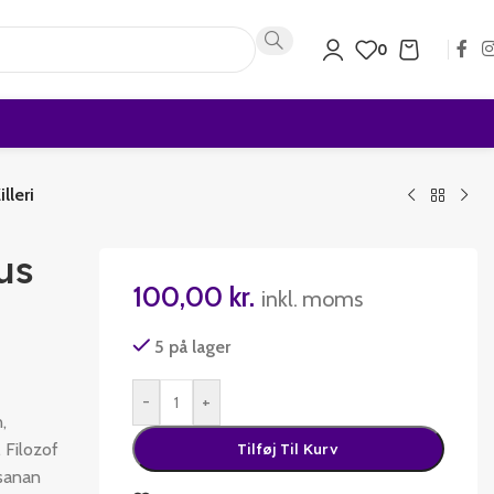
0
lleri
us
100,00
kr.
inkl. moms
5 på lager
-
+
,
 Filozof
Tilføj Til Kurv
 sanan