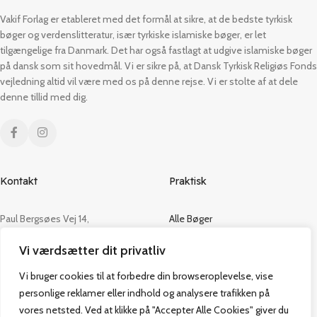
Vakif Forlag er etableret med det formål at sikre, at de bedste tyrkisk
bøger og verdenslitteratur, især tyrkiske islamiske bøger, er let
tilgængelige fra Danmark. Det har også fastlagt at udgive islamiske bøger
på dansk som sit hovedmål. Vi er sikre på, at Dansk Tyrkisk Religiøs Fonds
vejledning altid vil være med os på denne rejse. Vi er stolte af at dele
denne tillid med dig.
Kontakt
Praktisk
Paul Bergsøes Vej 14,
Alle Bøger
2600 Glostrup
Tilbud
Vi værdsætter dit privatliv
CVR: 42813915
Om os
Handelsbetingelser
Vi bruger cookies til at forbedre din browseroplevelse, vise
admin@vakifforlag.dk
Kontakt
personlige reklamer eller indhold og analysere trafikken på
+45 26 24 2354
vores netsted. Ved at klikke på "Accepter Alle Cookies" giver du