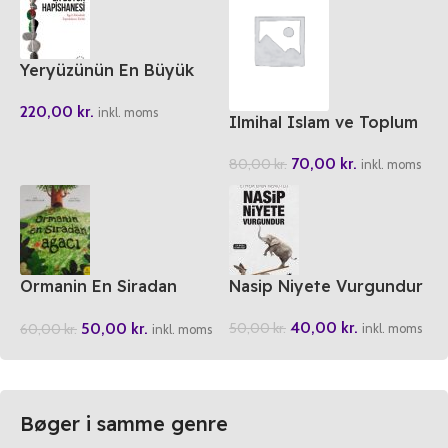
Yeryüzünün En Büyük
Hapishanesi Isgal
220,00
kr.
Altindaki Topraklarin
inkl. moms
Ilmihal Islam ve Toplum
Tarihi
2
70,00
kr.
80,00
kr.
inkl. moms
Ormanin En Siradan
Nasip Niyete Vurgundur
Agaci
40,00
kr.
50,00
kr.
50,00
kr.
60,00
kr.
inkl. moms
inkl. moms
Bøger i samme genre