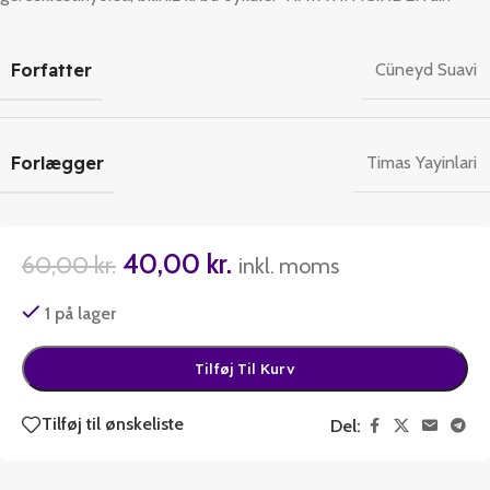
Forfatter
Cüneyd Suavi
Forlægger
Timas Yayinlari
40,00
kr.
60,00
kr.
inkl. moms
1 på lager
Tilføj Til Kurv
Tilføj til ønskeliste
Del: