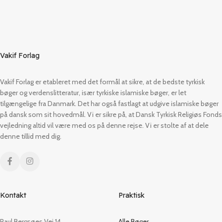
Vakif Forlag
Vakif Forlag er etableret med det formål at sikre, at de bedste tyrkisk
bøger og verdenslitteratur, især tyrkiske islamiske bøger, er let
tilgængelige fra Danmark. Det har også fastlagt at udgive islamiske bøger
på dansk som sit hovedmål. Vi er sikre på, at Dansk Tyrkisk Religiøs Fonds
vejledning altid vil være med os på denne rejse. Vi er stolte af at dele
denne tillid med dig.
Kontakt
Praktisk
Paul Bergsøes Vej 14,
Alle Bøger