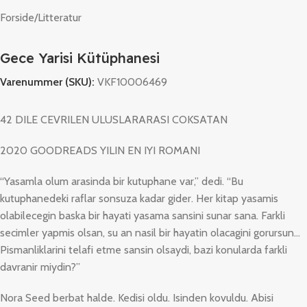
Forside
/
Litteratur
Gece Yarisi Kütüphanesi
Varenummer (SKU):
VKF10006469
42 DILE CEVRILEN ULUSLARARASI COKSATAN
2020 GOODREADS YILIN EN IYI ROMANI
“Yasamla olum arasinda bir kutuphane var,” dedi. “Bu
kutuphanedeki raflar sonsuza kadar gider. Her kitap yasamis
olabilecegin baska bir hayati yasama sansini sunar sana. Farkli
secimler yapmis olsan, su an nasil bir hayatin olacagini gorursun…
Pismanliklarini telafi etme sansin olsaydi, bazi konularda farkli
davranir miydin?”
Nora Seed berbat halde. Kedisi oldu. Isinden kovuldu. Abisi