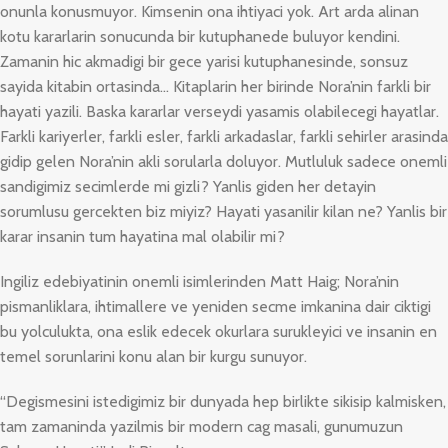
onunla konusmuyor. Kimsenin ona ihtiyaci yok. Art arda alinan
kotu kararlarin sonucunda bir kutuphanede buluyor kendini.
Zamanin hic akmadigi bir gece yarisi kutuphanesinde, sonsuz
sayida kitabin ortasinda… Kitaplarin her birinde Nora’nin farkli bir
hayati yazili. Baska kararlar verseydi yasamis olabilecegi hayatlar.
Farkli kariyerler, farkli esler, farkli arkadaslar, farkli sehirler arasinda
gidip gelen Nora’nin akli sorularla doluyor. Mutluluk sadece onemli
sandigimiz secimlerde mi gizli? Yanlis giden her detayin
sorumlusu gercekten biz miyiz? Hayati yasanilir kilan ne? Yanlis bir
karar insanin tum hayatina mal olabilir mi?
Ingiliz edebiyatinin onemli isimlerinden Matt Haig; Nora’nin
pismanliklara, ihtimallere ve yeniden secme imkanina dair ciktigi
bu yolculukta, ona eslik edecek okurlara surukleyici ve insanin en
temel sorunlarini konu alan bir kurgu sunuyor.
“Degismesini istedigimiz bir dunyada hep birlikte sikisip kalmisken,
tam zamaninda yazilmis bir modern cag masali, gunumuzun