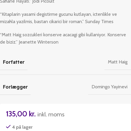
Sahane Hayati.” Jodi Picoult
“Kitaplarin yasami degistirme gucunu kutlayan, ictenlikle ve
mizahla yazilmis, bastan cikarici bir roman.” Sunday Times
“Matt Haig sozcukleri konserve acacagi gibi kullaniyor. Konserve
de biziz.” Jeanette Winterson
Forfatter
Matt Haig
Forlægger
Domingo Yayinevi
135,00
kr.
inkl. moms
4 på lager