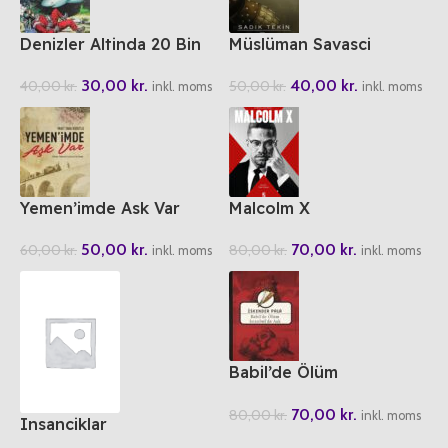
Denizler Altinda 20 Bin
Müslüman Savasci
Fersah
40,00
kr.
30,00
kr.
50,00
kr.
40,00
kr.
inkl. moms
inkl. moms
Yemen’imde Ask Var
Malcolm X
50,00
kr.
70,00
kr.
60,00
kr.
80,00
kr.
inkl. moms
inkl. moms
Babil’de Ölüm
Istanbul’da Ask
70,00
kr.
80,00
kr.
inkl. moms
Insanciklar