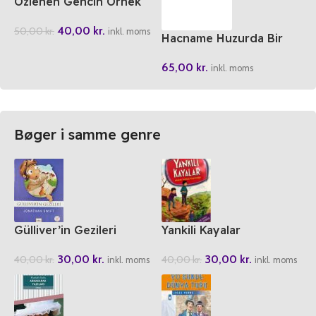
Özlenen Gencin Örnek
Ahlaki
40,00
kr.
50,00
kr.
inkl. moms
Hacname Huzurda Bir
Kutlu Mevsim
65,00
kr.
inkl. moms
Bøger i samme genre
Gülliver’in Gezileri
Yankili Kayalar
30,00
kr.
30,00
kr.
40,00
kr.
40,00
kr.
inkl. moms
inkl. moms