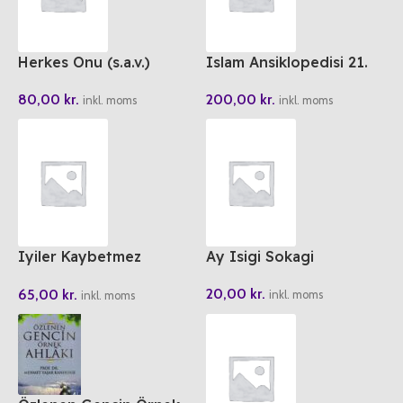
Herkes Onu (s.a.v.)
Islam Ansiklopedisi 21.
Anlatiyor 1 Ailesi
Cilt
80,00
kr.
200,00
kr.
Peygamber Efendimizi
inkl. moms
inkl. moms
Anlatiyor
Iyiler Kaybetmez
Ay Isigi Sokagi
Kaybedilir
20,00
kr.
65,00
kr.
inkl. moms
inkl. moms