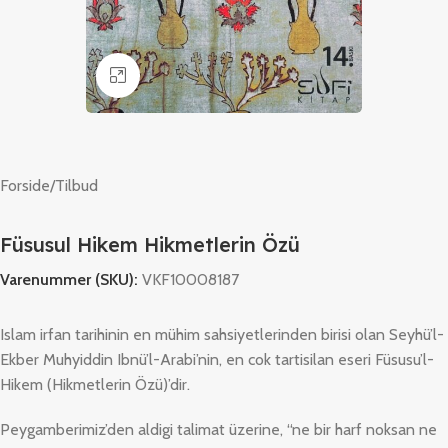
Klik for at forstørre
Forside
/
Tilbud
Füsusul Hikem Hikmetlerin Özü
Varenummer (SKU):
VKF10008187
Islam irfan tarihinin en mühim sahsiyetlerinden birisi olan Seyhü’l-
Ekber Muhyiddin Ibnü’l-Arabi’nin, en cok tartisilan eseri Füsusu’l-
Hikem (Hikmetlerin Özü)’dir.
Peygamberimiz’den aldigi talimat üzerine, “ne bir harf noksan ne