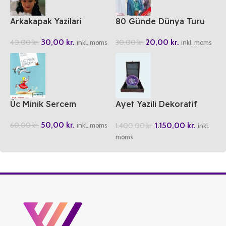
Arkakapak Yazilari
80 Günde Dünya Turu
30,00
kr.
20,00
kr.
40,00
kr.
30,00
kr.
inkl. moms
inkl. moms
Üc Minik Sercem
Ayet Yazili Dekoratif
Akik Tasi
50,00
kr.
1.150,00
kr.
60,00
kr.
1.400,00
kr.
inkl. moms
inkl.
moms