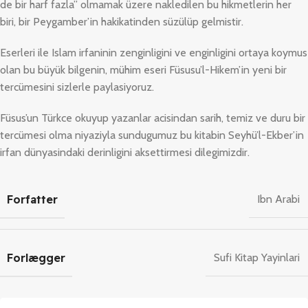
de bir harf fazla” olmamak üzere nakledilen bu hikmetlerin her
biri, bir Peygamber’in hakikatinden süzülüp gelmistir.
Eserleri ile Islam irfaninin zenginligini ve enginligini ortaya koymus
olan bu büyük bilgenin, mühim eseri Füsusu’l-Hikem’in yeni bir
tercümesini sizlerle paylasiyoruz.
Füsus’un Türkce okuyup yazanlar acisindan sarih, temiz ve duru bir
tercümesi olma niyaziyla sundugumuz bu kitabin Seyhü’l-Ekber’in
irfan dünyasindaki derinligini aksettirmesi dilegimizdir.
Forfatter
Ibn Arabi
Forlægger
Sufi Kitap Yayinlari