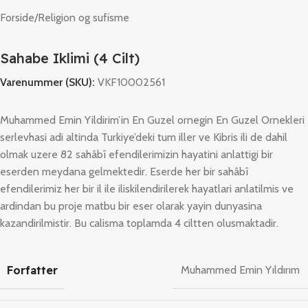
Forside
/
Religion og sufisme
Sahabe Iklimi (4 Cilt)
Varenummer (SKU):
VKF10002561
Muhammed Emin Yildirim’in En Guzel ornegin En Guzel Ornekleri
serlevhasi adi altinda Turkiye’deki tum iller ve Kibris ili de dahil
olmak uzere 82 sahâbî efendilerimizin hayatini anlattigi bir
eserden meydana gelmektedir. Eserde her bir sahâbî
efendilerimiz her bir il ile iliskilendirilerek hayatlari anlatilmis ve
ardindan bu proje matbu bir eser olarak yayin dunyasina
kazandirilmistir. Bu calisma toplamda 4 ciltten olusmaktadir.
Forfatter
Muhammed Emin Yıldırım