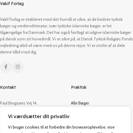
Vakif Forlag
Vakif Forlag er etableret med det formål at sikre, at de bedste tyrkisk
bøger og verdenslitteratur, især tyrkiske islamiske bøger, er let
tilgængelige fra Danmark. Det har også fastlagt at udgive islamiske bøger
på dansk som sit hovedmål. Vi er sikre på, at Dansk Tyrkisk Religiøs Fonds
vejledning altid vil være med os på denne rejse. Vi er stolte af at dele
denne tillid med dig.
Kontakt
Praktisk
Paul Bergsøes Vej 14,
Alle Bøger
2600 Glostrup
Tilbud
Vi værdsætter dit privatliv
CVR: 42813915
Om os
Handelsbetingelser
Vi bruger cookies til at forbedre din browseroplevelse, vise
admin@vakifforlag.dk
Kontakt