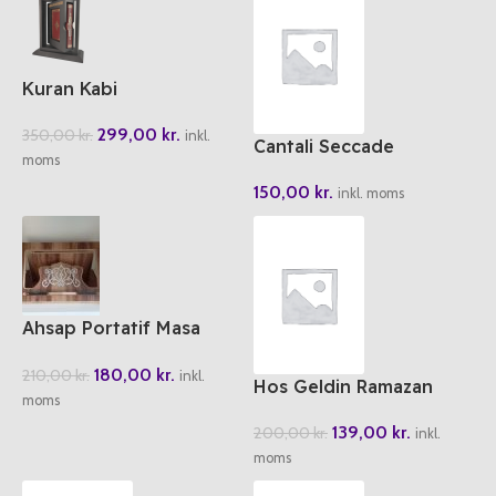
Kuran Kabi
299,00
kr.
350,00
kr.
inkl.
Cantali Seccade
moms
150,00
kr.
inkl. moms
Ahsap Portatif Masa
Üstü Rahle
180,00
kr.
210,00
kr.
inkl.
Hos Geldin Ramazan
moms
Etkinlik Kitabi
139,00
kr.
200,00
kr.
inkl.
moms