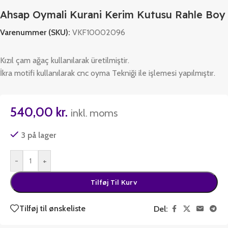
Ahsap Oymali Kurani Kerim Kutusu Rahle Boy
Varenummer (SKU):
VKF10002096
Kızıl çam ağaç kullanılarak üretilmiştir.
İkra motifi kullanılarak cnc oyma Tekniği ile işlemesi yapılmıştır.
540,00
kr.
inkl. moms
3 på lager
-
+
Tilføj Til Kurv
Tilføj til ønskeliste
Del: