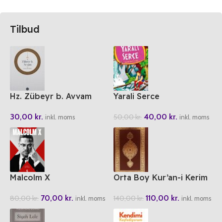
Tilbud
Hz. Zübeyr b. Avvam
Yarali Serce
30,00
kr.
40,00
kr.
50,00
kr.
inkl. moms
inkl. moms
Malcolm X
Orta Boy Kur’an-i Kerim
TDV (Ebru Motifli)
70,00
kr.
110,00
kr.
80,00
kr.
140,00
kr.
inkl. moms
inkl. moms