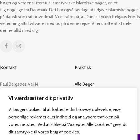
bøger og verdenslitteratur, især tyrkiske islamiske bøger, er let
tilgængelige fra Danmark. Det har også fastlagt at udgive islamiske bøger
på dansk som sit hovedmål. Vi er sikre på, at Dansk Tyrkisk Religiøs Fonds
vejledning altid vil være med os på denne rejse. Vi er stolte af at dele
denne tillid med dig.
Kontakt
Praktisk
Paul Bergsøes Vej 14,
Alle Bøger
2600 Glostrup
Tilbud
Vi værdsætter dit privatliv
CVR: 42813915
Om os
Handelsbetingelser
Vi bruger cookies til at forbedre din browseroplevelse, vise
admin@vakifforlag.dk
Kontakt
personlige reklamer eller indhold og analysere trafikken på
+45 26 24 2354
vores netsted. Ved at klikke på "Accepter Alle Cookies" giver du
dit samtykke til vores brug af cookies.
Vakif Forlag @ 2024 | Power by
NemBestil ApS