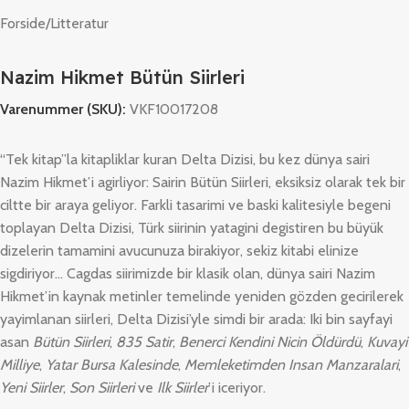
Forside
/
Litteratur
Nazim Hikmet Bütün Siirleri
Varenummer (SKU):
VKF10017208
“Tek kitap”la kitapliklar kuran Delta Dizisi, bu kez dünya sairi
Nazim Hikmet’i agirliyor: Sairin Bütün Siirleri, eksiksiz olarak tek bir
ciltte bir araya geliyor. Farkli tasarimi ve baski kalitesiyle begeni
toplayan Delta Dizisi, Türk siirinin yatagini degistiren bu büyük
dizelerin tamamini avucunuza birakiyor, sekiz kitabi elinize
sigdiriyor… Cagdas siirimizde bir klasik olan, dünya sairi Nazim
Hikmet’in kaynak metinler temelinde yeniden gözden gecirilerek
yayimlanan siirleri, Delta Dizisi’yle simdi bir arada: Iki bin sayfayi
asan
Bütün Siirleri
,
835 Satir
,
Benerci Kendini Nicin
Öldürdü
,
Kuvayi
Milliye
,
Yatar Bursa Kalesinde
,
Memleketimden Insan Manzaralari
,
Yeni Siirler
,
Son Siirleri
ve
Ilk Siirler
’i iceriyor.