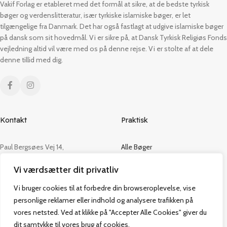
Vakif Forlag er etableret med det formål at sikre, at de bedste tyrkisk
bøger og verdenslitteratur, især tyrkiske islamiske bøger, er let
tilgængelige fra Danmark. Det har også fastlagt at udgive islamiske bøger
på dansk som sit hovedmål. Vi er sikre på, at Dansk Tyrkisk Religiøs Fonds
vejledning altid vil være med os på denne rejse. Vi er stolte af at dele
denne tillid med dig.
Kontakt
Praktisk
Paul Bergsøes Vej 14,
Alle Bøger
2600 Glostrup
Tilbud
Vi værdsætter dit privatliv
CVR: 42813915
Om os
Handelsbetingelser
Vi bruger cookies til at forbedre din browseroplevelse, vise
admin@vakifforlag.dk
Kontakt
personlige reklamer eller indhold og analysere trafikken på
+45 26 24 2354
vores netsted. Ved at klikke på "Accepter Alle Cookies" giver du
dit samtykke til vores brug af cookies.