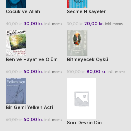
Cocuk ve Allah
Secme Hikayeler
30,00
kr.
20,00
kr.
40,00
kr.
30,00
kr.
inkl. moms
inkl. moms
Ben ve Hayat ve Ölüm
Bitmeyecek Öykü
50,00
kr.
80,00
kr.
60,00
kr.
100,00
kr.
inkl. moms
inkl. moms
Bir Gemi Yelken Acti
50,00
kr.
60,00
kr.
inkl. moms
Son Devrin Din
Mazlumlari