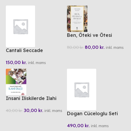
Ben, Öteki ve Ötesi
80,00
kr.
110,00
kr.
inkl. moms
Cantali Seccade
150,00
kr.
inkl. moms
Insani Iliskilerde Ilahi
Ölcü
30,00
kr.
40,00
kr.
inkl. moms
Dogan Cüceloglu Seti
Kutulu 5 Kitap
490,00
kr.
inkl. moms