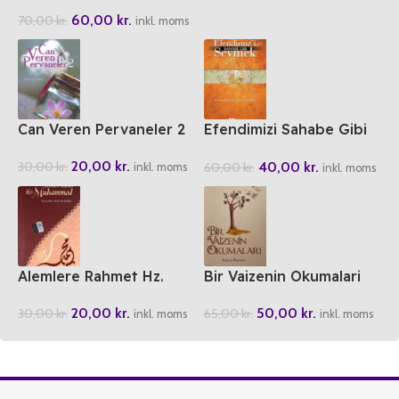
Hadisleri
60,00
kr.
70,00
kr.
inkl. moms
Can Veren Pervaneler 2
Efendimizi Sahabe Gibi
Sevmek
20,00
kr.
40,00
kr.
30,00
kr.
60,00
kr.
inkl. moms
inkl. moms
Alemlere Rahmet Hz.
Bir Vaizenin Okumalari
Muhammed
50,00
kr.
20,00
kr.
65,00
kr.
30,00
kr.
inkl. moms
inkl. moms