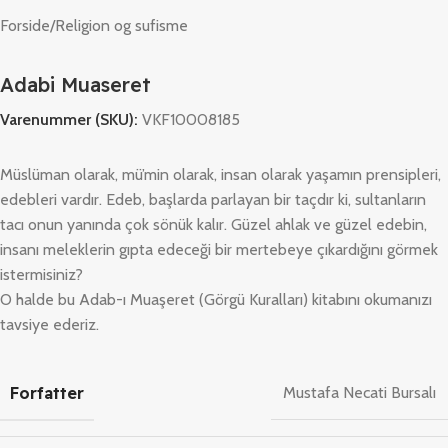
Forside
/
Religion og sufisme
Adabi Muaseret
Varenummer (SKU):
VKF10008185
Müslüman olarak, mü’min olarak, insan olarak yaşamın prensipleri,
edebleri vardır. Edeb, başlarda parlayan bir taçdır ki, sultanların
tacı onun yanında çok sönük kalır. Güzel ahlak ve güzel edebin,
insanı meleklerin gıpta edeceği bir mertebeye çıkardığını görmek
istermisiniz?
O halde bu Adab-ı Muaşeret (Görgü Kuralları) kitabını okumanızı
tavsiye ederiz.
Forfatter
Mustafa Necati Bursalı