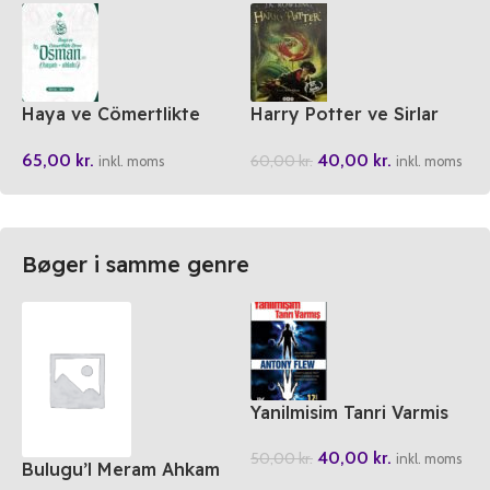
Haya ve Cömertlikte
Harry Potter ve Sirlar
Zirve Hz. Osman (ra)
Odasi
65,00
kr.
40,00
kr.
60,00
kr.
inkl. moms
inkl. moms
Bøger i samme genre
Yanilmisim Tanri Varmis
40,00
kr.
50,00
kr.
inkl. moms
Bulugu’l Meram Ahkam