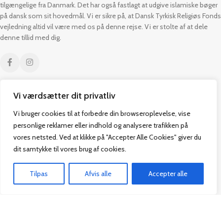
tilgængelige fra Danmark. Det har også fastlagt at udgive islamiske bøger
på dansk som sit hovedmål. Vi er sikre på, at Dansk Tyrkisk Religiøs Fonds
vejledning altid vil være med os på denne rejse. Vi er stolte af at dele
denne tillid med dig.
Vi værdsætter dit privatliv
Kontakt
Praktisk
Vi bruger cookies til at forbedre din browseroplevelse, vise
Paul Bergsøes Vej 14,
Alle Bøger
personlige reklamer eller indhold og analysere trafikken på
2600 Glostrup
Tilbud
vores netsted. Ved at klikke på "Accepter Alle Cookies" giver du
CVR: 42813915
Om os
dit samtykke til vores brug af cookies.
Handelsbetingelser
admin@vakifforlag.dk
Kontakt
Tilpas
Afvis alle
Accepter alle
+45 26 24 2354
Hjem
Alle Bøger
Kurv
Menu
Vakif Forlag @ 2024 | Power by
NemBestil ApS