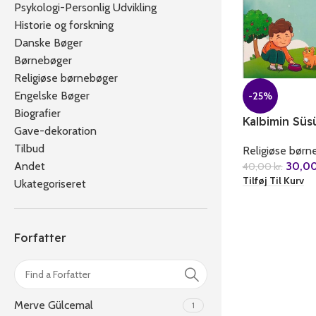
Psykologi-Personlig Udvikling
Historie og forskning
Danske Bøger
Børnebøger
Religiøse børnebøger
Engelske Bøger
-25%
Biografier
Kalbimin Süs
Gave-dekoration
Tilbud
Religiøse børn
30,0
Andet
40,00
kr.
Tilføj Til Kurv
Ukategoriseret
Forfatter
Merve Gülcemal
1