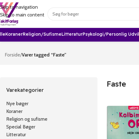
Skip to navigation
Skip to main content
lle
Koraner
Religion/sufisme
Litteratur
Psykologi/Personlig Udvi
Forside
/
Varer tagged “Faste”
Faste
Varekategorier
Nye bøger
Koraner
Religion og sufisme
Special Bøger
Litteratur