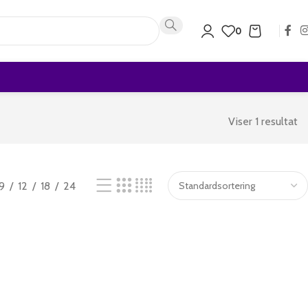
0
Viser 1 resultat
9
12
18
24