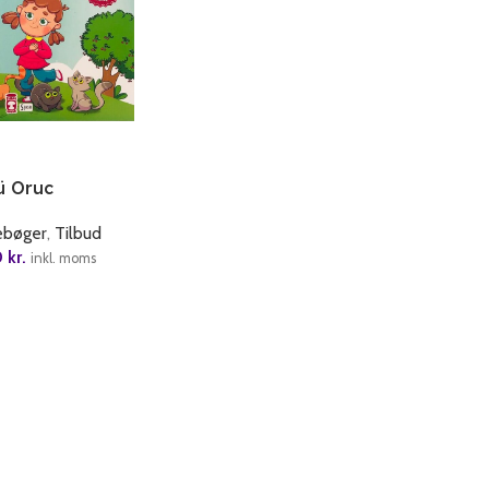
ü Oruc
ebøger
,
Tilbud
0
kr.
inkl. moms