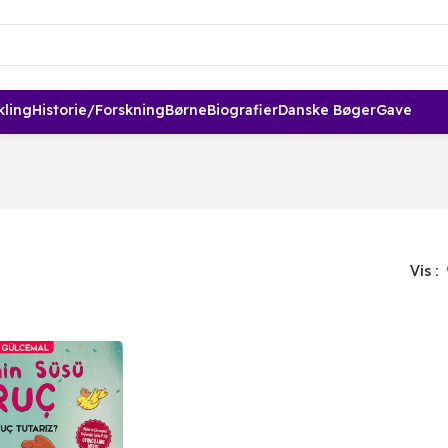
kling
Historie/forskning
Børne
Biografier
Danske Bøger
Gave
Vis