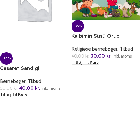
-25%
Kalbimin Süsü Oruc
Religiøse børnebøger
,
Tilbud
30,00
kr.
40,00
kr.
inkl. moms
-20%
Tilføj Til Kurv
Cesaret Sandigi
Børnebøger
,
Tilbud
40,00
kr.
50,00
kr.
inkl. moms
Tilføj Til Kurv