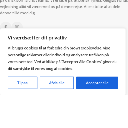
på dansk som sit hovedmål. Vi er sikre på, at Dansk Tyrkisk Religiøs Fonds
vejledning altid vil være med os på denne rejse. Vi er stolte af at dele
denne tillid med dig.
Vi værdsætter dit privatliv
Kontakt
Praktisk
Vi bruger cookies til at forbedre din browseroplevelse, vise
personlige reklamer eller indhold og analysere trafikken på
vores netsted. Ved at klikke på "Accepter Alle Cookies" giver du
Paul Bergsøes Vej 14,
Alle Bøger
2600 Glostrup
Tilbud
dit samtykke til vores brug af cookies.
CVR: 42813915
Om os
Handelsbetingelser
Tilpas
Afvis alle
Accepter alle
admin@vakifforlag.dk
Kontakt
Hjem
Alle Bøger
Kurv
Menu
+45 26 24 2354
Vakif Forlag @ 2024 | Power by
NemBestil ApS