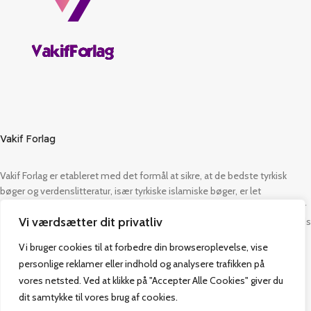
Vakif Forlag
Vakif Forlag er etableret med det formål at sikre, at de bedste tyrkisk
bøger og verdenslitteratur, især tyrkiske islamiske bøger, er let
tilgængelige fra Danmark. Det har også fastlagt at udgive islamiske bøger
Vi værdsætter dit privatliv
på dansk som sit hovedmål. Vi er sikre på, at Dansk Tyrkisk Religiøs Fonds
vejledning altid vil være med os på denne rejse. Vi er stolte af at dele
Vi bruger cookies til at forbedre din browseroplevelse, vise
denne tillid med dig.
personlige reklamer eller indhold og analysere trafikken på
vores netsted. Ved at klikke på "Accepter Alle Cookies" giver du
dit samtykke til vores brug af cookies.