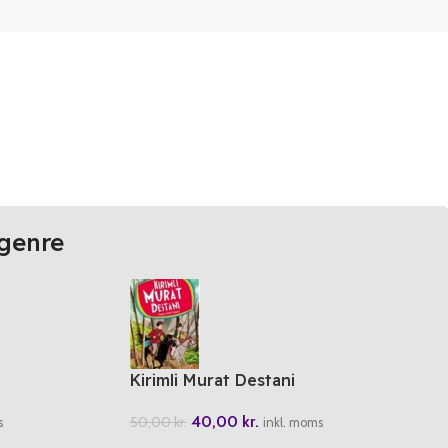
genre
Kirimli Murat Destani
40,00
kr.
50,00
kr.
s
inkl. moms