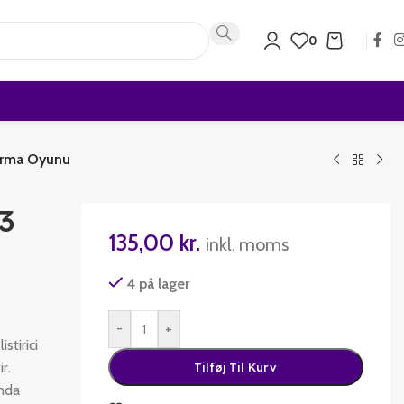
0
stirma Oyunu
 3
135,00
kr.
inkl. moms
4 på lager
-
+
stirici
r.
Tilføj Til Kurv
inda