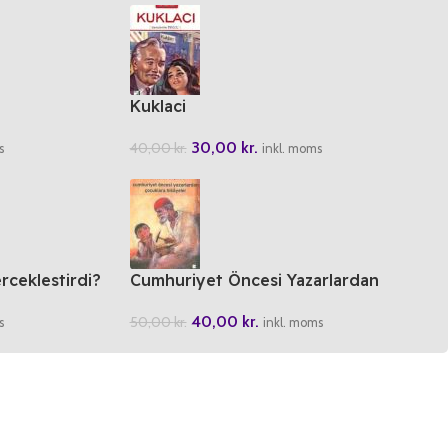
Kuklaci
30,00
kr.
40,00
kr.
s
inkl. moms
rceklestirdi?
Cumhuriyet Öncesi Yazarlardan
Cocuklara Hikayeler
40,00
kr.
50,00
kr.
s
inkl. moms