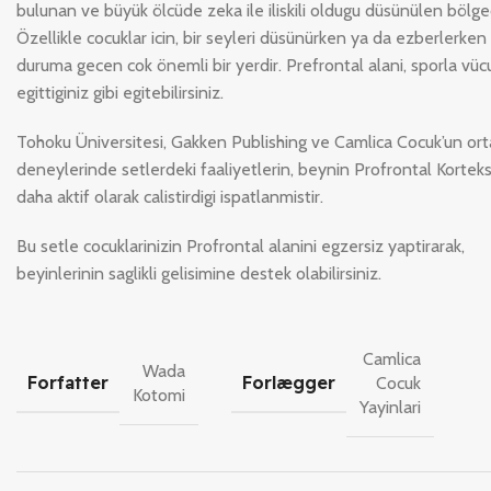
bulunan ve büyük ölcüde zeka ile iliskili oldugu düsünülen bölged
Özellikle cocuklar icin, bir seyleri düsünürken ya da ezberlerken 
duruma gecen cok önemli bir yerdir. Prefrontal alani, sporla vü
egittiginiz gibi egitebilirsiniz.
Tohoku Üniversitesi, Gakken Publishing ve Camlica Cocuk’un ort
deneylerinde setlerdeki faaliyetlerin, beynin Profrontal Korteks
daha aktif olarak calistirdigi ispatlanmistir.
Bu setle cocuklarinizin Profrontal alanini egzersiz yaptirarak,
beyinlerinin saglikli gelisimine destek olabilirsiniz.
Camlica
Wada
Forfatter
Forlægger
Cocuk
Kotomi
Yayinlari