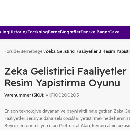
kling
Historie/forskning
Børne
Biografier
Danske Bøger
Gave
Forside
/
Børnebøger
/
Zeka Gelistirici Faaliyetler 3 Resim Yapi
Zeka Gelistirici Faaliyetler
Resim Yapistirma Oyunu
Varenummer (SKU):
VKF100200205
En son teknolojiye dayanan ve beyni aktif hale getiren Zeka Geli
Faaliyetler serisiyle daha zeki cocuklar yetistirmek hedeflenmisti
Beynin en önemli yeri olan Prefrontal Alan, hemen alnin arkas