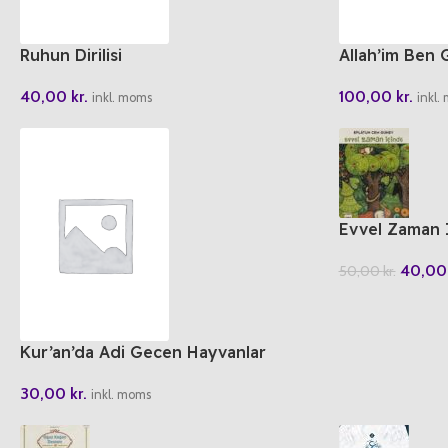
Ruhun Dirilisi
Allah’im Ben 
40,00
kr.
100,00
kr.
inkl. moms
inkl.
Evvel Zaman 
40,0
50,00
kr.
Kur’an’da Adi Gecen Hayvanlar
Boyama Kitabi
30,00
kr.
inkl. moms