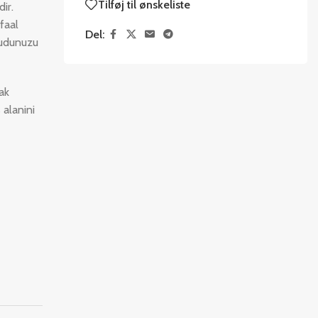
Tilføj til ønskeliste
ir.
faal
Del:
cudunuzu
ak
 alanini