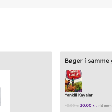
Bøger i samme 
Yankili Kayalar
30,00
kr.
40,00
kr.
inkl. mom