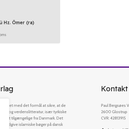
ü Hz. Ömer (ra)
moms
rlag
Kontakt
etableret med det formål at sikre, at de
Paul Bergsøes Ve
øger og verdenslitteratur, især tyrkiske
2600 Glostrup
 er let tilgængelige fra Danmark. Det
CVR: 42813915
t at udgive islamiske bøger på dansk