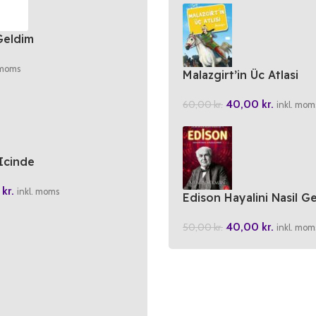
Geldim
 moms
Malazgirt’in Üc Atlasi
40,00
kr.
60,00
kr.
inkl. mom
Icinde
0
kr.
inkl. moms
Edison Hayalini Nasil Ge
40,00
kr.
50,00
kr.
inkl. mom