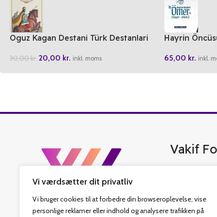
Oguz Kagan Destani Türk Destanlari
Hayrin Öncüs
20,00
kr.
65,00
kr.
30,00
kr.
inkl. moms
inkl. 
Vakif Fo
Vakif Forlag er 
Vi værdsætter dit privatliv
bedste tyrkisk b
islamiske bøger,
Vi bruger cookies til at forbedre din browseroplevelse, vise
har også fastlag
personlige reklamer eller indhold og analysere trafikken på