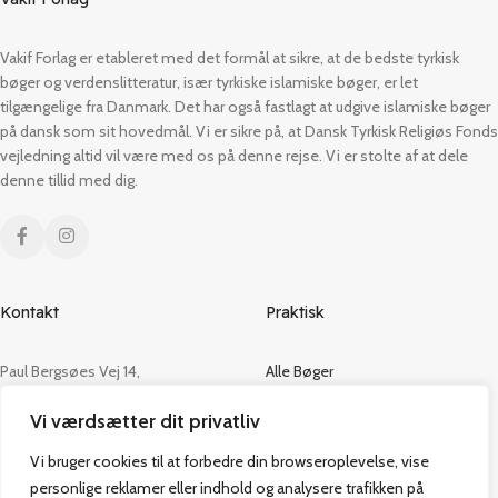
Vakif Forlag er etableret med det formål at sikre, at de bedste tyrkisk
bøger og verdenslitteratur, især tyrkiske islamiske bøger, er let
tilgængelige fra Danmark. Det har også fastlagt at udgive islamiske bøger
på dansk som sit hovedmål. Vi er sikre på, at Dansk Tyrkisk Religiøs Fonds
vejledning altid vil være med os på denne rejse. Vi er stolte af at dele
denne tillid med dig.
Kontakt
Praktisk
Paul Bergsøes Vej 14,
Alle Bøger
2600 Glostrup
Tilbud
Vi værdsætter dit privatliv
CVR: 42813915
Om os
Handelsbetingelser
Vi bruger cookies til at forbedre din browseroplevelse, vise
admin@vakifforlag.dk
Kontakt
personlige reklamer eller indhold og analysere trafikken på
+45 26 24 2354