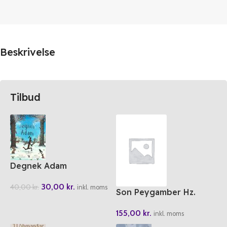
Beskrivelse
Tilbud
Degnek Adam
30,00
kr.
40,00
kr.
inkl. moms
Son Peygamber Hz.
Muhammed (SAS) Siyeri
155,00
kr.
Nebi (Osmanlica-Türkce)
inkl. moms