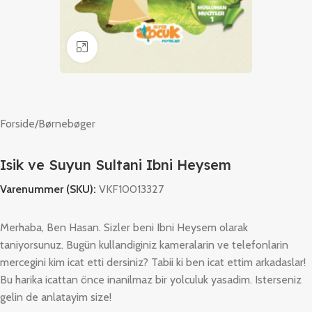
Klik for at forstørre
Forside
/
Børnebøger
Isik ve Suyun Sultani Ibni Heysem
Varenummer (SKU):
VKF10013327
Merhaba, Ben Hasan. Sizler beni Ibni Heysem olarak
taniyorsunuz. Bugün kullandiginiz kameralarin ve telefonlarin
mercegini kim icat etti dersiniz? Tabii ki ben icat ettim arkadaslar!
Bu harika icattan önce inanilmaz bir yolculuk yasadim. Isterseniz
gelin de anlatayim size!