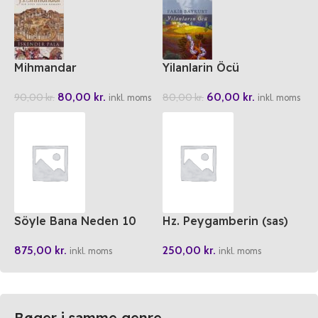
Mihmandar
Yilanlarin Öcü
80,00
kr.
60,00
kr.
90,00
kr.
80,00
kr.
inkl. moms
inkl. moms
Söyle Bana Neden 10
Hz. Peygamberin (sas)
Kitap Takim
Cocuklugu (5 Kitap)
875,00
kr.
250,00
kr.
inkl. moms
inkl. moms
Bøger i samme genre