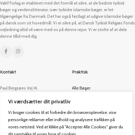
Vakif Forlag er etableret med det formål at sikre, at de bedste tyrkisk
bøger og verdenslitteratur, især tyrkiske islamiske bøger, er let
tilgængelige fra Danmark. Det har også fastlagt at udgive islamiske bøger
på dansk som sit hovedmål. Vi er sikre på, at Dansk Tyrkisk Religiøs Fonds
vejledning altid vil være med os på denne rejse. Vi er stolte af at dele
denne tillid med dig.
Kontakt
Praktisk
Paul Bergsøes Vej 14,
Alle Bøger
2600 Glostrup
Tilbud
Vi værdsætter dit privatliv
CVR: 42813915
Om os
Handelsbetingelser
Vi bruger cookies til at forbedre din browseroplevelse, vise
admin@vakifforlag.dk
Kontakt
personlige reklamer eller indhold og analysere trafikken på
+45 26 24 2354
vores netsted. Ved at klikke på "Accepter Alle Cookies" giver du
dit samtykke til vores brug af cookies.