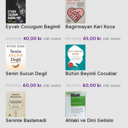
Eyvah Cocugum Bagimli
Bagirmayan Kari Koca
Mi?
Olmak
40,00
kr.
65,00
kr.
60,00
kr.
80,00
kr.
inkl. moms
inkl. moms
Senin Sucun Degil
Bütün Beyinli Cocuklar
60,00
kr.
60,00
kr.
70,00
kr.
70,00
kr.
inkl. moms
inkl. moms
Seninle Baslamadi
Ahlaki ve Dini Gelisim