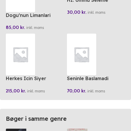
Hz. Ümmü Seleme
30,00
kr.
inkl. moms
Dogu’nun Limanlari
85,00
kr.
inkl. moms
Herkes Icin Siyer
Seninle Baslamadi
Peygambereimizin
Günlügü
215,00
kr.
70,00
kr.
(S.A.V) Hayati Medine
inkl. moms
inkl. moms
Dönemi
Bøger i samme genre