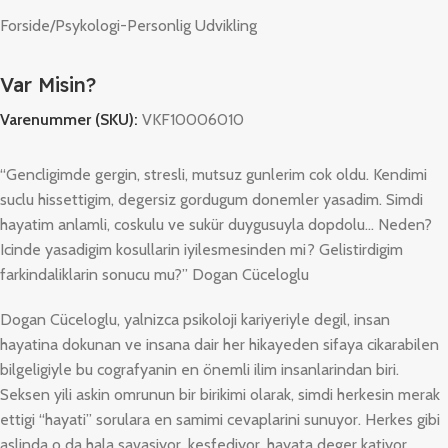
Forside
/
Psykologi-Personlig Udvikling
Var Misin?
Varenummer (SKU):
VKF10006010
“Gencligimde gergin, stresli, mutsuz gunlerim cok oldu. Kendimi
suclu hissettigim, degersiz gordugum donemler yasadim. Simdi
hayatim anlamli, coskulu ve sukür duygusuyla dopdolu… Neden?
Icinde yasadigim kosullarin iyilesmesinden mi? Gelistirdigim
farkindaliklarin sonucu mu?” Dogan Cüceloglu
Dogan Cüceloglu, yalnizca psikoloji kariyeriyle degil, insan
hayatina dokunan ve insana dair her hikayeden sifaya cikarabilen
bilgeligiyle bu cografyanin en önemli ilim insanlarindan biri.
Seksen yili askin omrunun bir birikimi olarak, simdi herkesin merak
ettigi “hayati” sorulara en samimi cevaplarini sunuyor. Herkes gibi
aslinda o da hala savasiyor, kesfediyor, hayata deger katiyor.