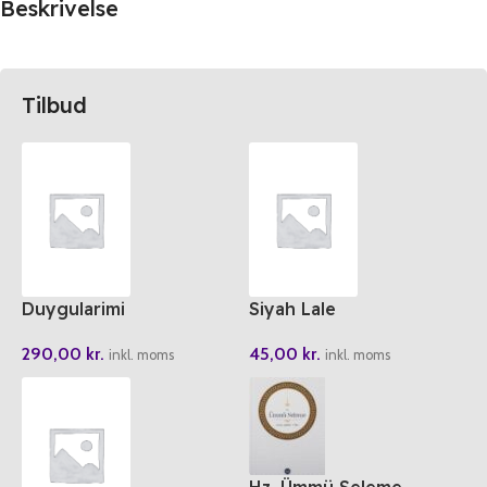
Beskrivelse
Tilbud
Duygularimi
Siyah Lale
Yönetiyorum 5li Set
45,00
kr.
290,00
kr.
Takim
inkl. moms
inkl. moms