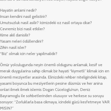
Hayatin anlami nedir?
Insan kendini nasil gelistirir?
Umutsuzluk nasil asilir? Icimizdeki oz nasil ortaya cikar?
Cevremiz bizi nasil etkiler?
Kime akil danisilir?
Yasam neleri ödüllendirir?
Zihin nasil isler?
“Biz” olmak icin neler yapilmalidir?
Ömür yolculugunda neyin önemli oldugunu anlamak, kesif ve
merak duygularina sahip cikmak bir hayati “kiymetli” kilmak icin en
önemli meziyetler arasinda. Elinizdeki rehber niteligindeki kitap,
yasami boyunca bu meziyetlerin pesine düsmüs ve her anina
onlari ilmek ilmek islemis Dogan Cüceloglu’nun, Deniz
Bayramoglu ile sohbetlerinden olusuyor ve herkese su soruyu
soruyor: “Zorluklarla basa cikmaya, icindeki gücü kesfetmeye VAR
MISIN?”