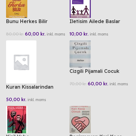
Bunu Herkes Bilir
Iletisim Ailede Baslar
60,00
kr.
10,00
kr.
80,00
kr.
inkl. moms
inkl. moms
Cizgili Pijamali Cocuk
60,00
kr.
70,00
kr.
inkl. moms
Kuran Kissalarindan
Bugüne Bizim Olan
50,00
kr.
Uzaklar
inkl. moms