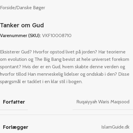
Forside
/
Danske Bøger
Tanker om Gud
Varenummer (SKU):
VKF10008710
Eksisterer Gud? Hvorfor opstod livet på jorden? Har teorierne
om evolution og The Big Bang bevist at hele universet forekom
spontant? Hvis der er en Gud, hvem skabte denne verden og
hvorfor tillod Han menneskelig lidelser og ondskab i den? Disse
spørgsmål er tacklet i en klar stil i bogen.
Forfatter
Ruqaiyyah Waris Maqsood
Forlægger
IslamGuide.dk