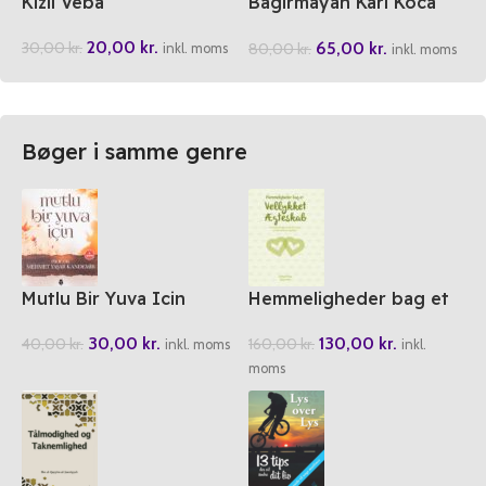
Kizil Veba
Bagirmayan Kari Koca
Olmak
20,00
kr.
65,00
kr.
30,00
kr.
80,00
kr.
inkl. moms
inkl. moms
Bøger i samme genre
Mutlu Bir Yuva Icin
Hemmeligheder bag et
Vellykket Ægteskab
30,00
kr.
130,00
kr.
40,00
kr.
160,00
kr.
inkl. moms
inkl.
moms