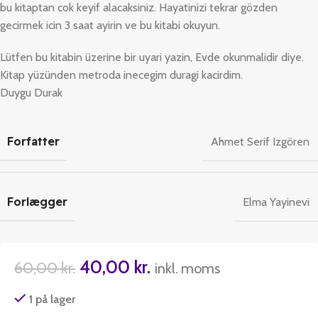
bu kitaptan cok keyif alacaksiniz. Hayatinizi tekrar gözden
gecirmek icin 3 saat ayirin ve bu kitabi okuyun.
Lütfen bu kitabin üzerine bir uyari yazin, Evde okunmalidir diye.
Kitap yüzünden metroda inecegim duragi kacirdim.
Duygu Durak
Forfatter
Ahmet Serif Izgören
Forlægger
Elma Yayinevi
40,00
kr.
60,00
kr.
inkl. moms
1 på lager