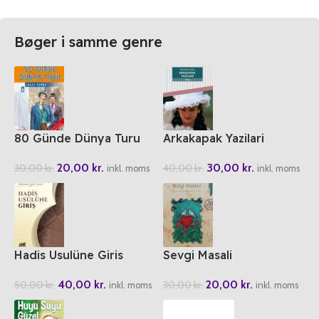
Bøger i samme genre
80 Günde Dünya Turu
Arkakapak Yazilari
20,00
kr.
30,00
kr.
30,00
kr.
40,00
kr.
inkl. moms
inkl. moms
Hadis Usulüne Giris
Sevgi Masali
40,00
kr.
20,00
kr.
50,00
kr.
30,00
kr.
inkl. moms
inkl. moms