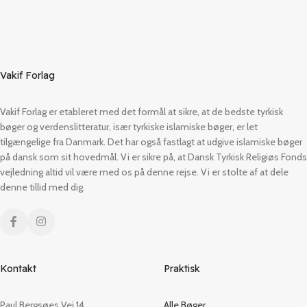
Vakif Forlag
Vakif Forlag er etableret med det formål at sikre, at de bedste tyrkisk
bøger og verdenslitteratur, især tyrkiske islamiske bøger, er let
tilgængelige fra Danmark. Det har også fastlagt at udgive islamiske bøger
på dansk som sit hovedmål. Vi er sikre på, at Dansk Tyrkisk Religiøs Fonds
vejledning altid vil være med os på denne rejse. Vi er stolte af at dele
denne tillid med dig.
Kontakt
Praktisk
Paul Bergsøes Vej 14,
Alle Bøger