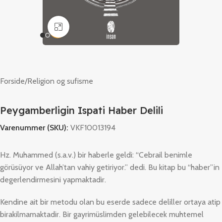
Klik for at forstørre
Forside
/
Religion og sufisme
Peygamberligin Ispati Haber Delili
Varenummer (SKU):
VKF10013194
Hz. Muhammed (s.a.v.) bir haberle geldi: “Cebrail benimle
görüsüyor ve Allah’tan vahiy getiriyor.” dedi. Bu kitap bu “haber”in
degerlendirmesini yapmaktadir.
Kendine ait bir metodu olan bu eserde sadece deliller ortaya atip
birakilmamaktadir. Bir gayrimüslimden gelebilecek muhtemel