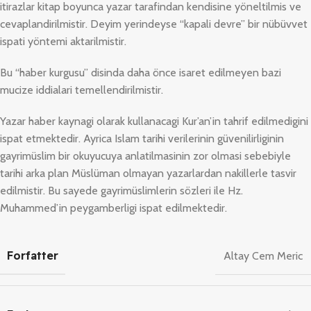
itirazlar kitap boyunca yazar tarafindan kendisine yöneltilmis ve
cevaplandirilmistir. Deyim yerindeyse “kapali devre” bir nübüvvet
ispati yöntemi aktarilmistir.
Bu “haber kurgusu” disinda daha önce isaret edilmeyen bazi
mucize iddialari temellendirilmistir.
Yazar haber kaynagi olarak kullanacagi Kur’an’in tahrif edilmedigini
ispat etmektedir. Ayrica Islam tarihi verilerinin güvenilirliginin
gayrimüslim bir okuyucuya anlatilmasinin zor olmasi sebebiyle
tarihi arka plan Müslüman olmayan yazarlardan nakillerle tasvir
edilmistir. Bu sayede gayrimüslimlerin sözleri ile Hz.
Muhammed’in peygamberligi ispat edilmektedir.
Forfatter
Altay Cem Meric