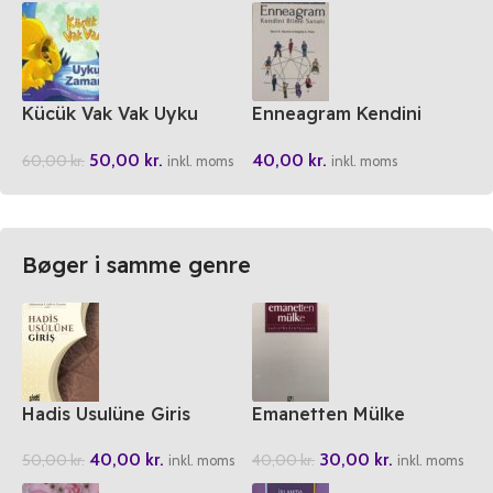
Kücük Vak Vak Uyku
Enneagram Kendini
Zamani
Bilme Sanati
50,00
kr.
40,00
kr.
60,00
kr.
inkl. moms
inkl. moms
Bøger i samme genre
Hadis Usulüne Giris
Emanetten Mülke
40,00
kr.
30,00
kr.
50,00
kr.
40,00
kr.
inkl. moms
inkl. moms