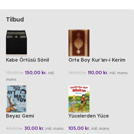
Tilbud
Kabe Örtüsü Sönil
Orta Boy Kur’an-i Kerim
Seccade
TDV (Ebru Motifli)
150,00
kr.
110,00
kr.
170,00
kr.
140,00
kr.
inkl.
inkl. moms
moms
Beyaz Gemi
Yücelerden Yüce
Allah’im
30,00
kr.
105,00
kr.
40,00
kr.
inkl. moms
inkl. moms