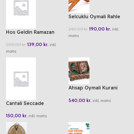
Selcuklu Oymali Rahle
Kücük Boy 45cm
190,00
kr.
240,00
kr.
inkl.
Hos Geldin Ramazan
moms
Etkinlik Kitabi
139,00
kr.
200,00
kr.
inkl.
moms
Ahsap Oymali Kurani
Kerim Kutusu Rahle Boy
540,00
kr.
inkl. moms
Cantali Seccade
150,00
kr.
inkl. moms