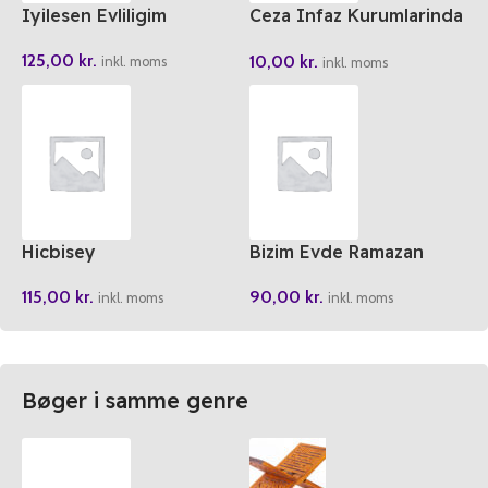
Iyilesen Evliligim
Ceza Infaz Kurumlarinda
Manevi Danismanlik Ve
125,00
kr.
10,00
kr.
Rehberlik Hizmetleri
inkl. moms
inkl. moms
Hicbisey
Bizim Evde Ramazan
115,00
kr.
90,00
kr.
inkl. moms
inkl. moms
Bøger i samme genre