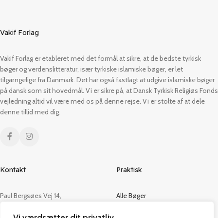
Vakif Forlag
Vakif Forlag er etableret med det formål at sikre, at de bedste tyrkisk
bøger og verdenslitteratur, især tyrkiske islamiske bøger, er let
tilgængelige fra Danmark. Det har også fastlagt at udgive islamiske bøger
på dansk som sit hovedmål. Vi er sikre på, at Dansk Tyrkisk Religiøs Fonds
vejledning altid vil være med os på denne rejse. Vi er stolte af at dele
denne tillid med dig.
Kontakt
Praktisk
Paul Bergsøes Vej 14,
Alle Bøger
2600 Glostrup
Tilbud
Vi værdsætter dit privatliv
CVR: 42813915
Om os