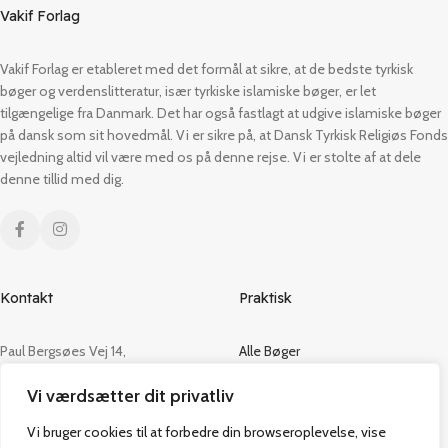
Vakif Forlag
Vakif Forlag er etableret med det formål at sikre, at de bedste tyrkisk
bøger og verdenslitteratur, især tyrkiske islamiske bøger, er let
tilgængelige fra Danmark. Det har også fastlagt at udgive islamiske bøger
på dansk som sit hovedmål. Vi er sikre på, at Dansk Tyrkisk Religiøs Fonds
vejledning altid vil være med os på denne rejse. Vi er stolte af at dele
denne tillid med dig.
Kontakt
Praktisk
Paul Bergsøes Vej 14,
Alle Bøger
2600 Glostrup
Tilbud
Vi værdsætter dit privatliv
CVR: 42813915
Om os
Handelsbetingelser
Vi bruger cookies til at forbedre din browseroplevelse, vise
admin@vakifforlag.dk
Kontakt