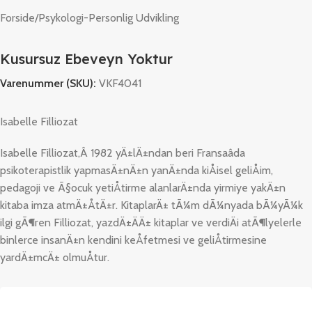
Forside
/
Psykologi-Personlig Udvikling
Kusursuz Ebeveyn Yoktur
Varenummer (SKU):
VKF4041
Isabelle Filliozat
Isabelle Filliozat,Â 1982 yÄ±lÄ±ndan beri Fransaâda
psikoterapistlik yapmasÄ±nÄ±n yanÄ±nda kiÅisel geliÅim,
pedagoji ve Ã§ocuk yetiÅtirme alanlarÄ±nda yirmiye yakÄ±n
kitaba imza atmÄ±ÅtÄ±r. KitaplarÄ± tÃ¼m dÃ¼nyada bÃ¼yÃ¼k
ilgi gÃ¶ren Filliozat, yazdÄ±ÄÄ± kitaplar ve verdiÄi atÃ¶lyelerle
binlerce insanÄ±n kendini keÅfetmesi ve geliÅtirmesine
yardÄ±mcÄ± olmuÅtur.