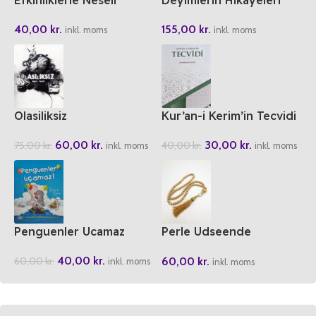
Ramazan Günlügü
155,00
kr.
40,00
kr.
inkl. moms
inkl. moms
Olasiliksiz
Kur’an-i Kerim’in Tecvidi
60,00
kr.
30,00
kr.
75,00
kr.
40,00
kr.
inkl. moms
inkl. moms
Penguenler Ucamaz
Perle Udseende
rosenkrans
40,00
kr.
60,00
kr.
60,00
kr.
inkl. moms
inkl. moms