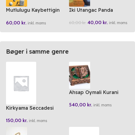
Mutlulugu Kaybettigin
Iki Utangac Panda
Yerde Arama
40,00
kr.
60,00
kr.
60,00
kr.
inkl. moms
inkl. moms
Bøger i samme genre
Ahsap Oymali Kurani
Kerim Kutusu Rahle Boy
540,00
kr.
inkl. moms
Kirkyama Seccadesi
150,00
kr.
inkl. moms