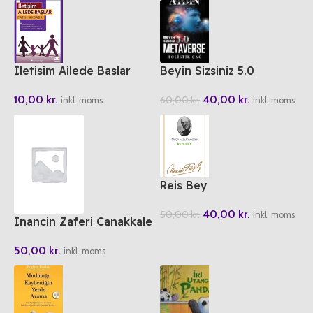
Iletisim Ailede Baslar
Beyin Sizsiniz 5.0
Metaverse Holistik Cag
10,00
kr.
40,00
kr.
60,00
kr.
inkl. moms
inkl. moms
Reis Bey
40,00
kr.
50,00
kr.
inkl. moms
Inancin Zaferi Canakkale
50,00
kr.
inkl. moms