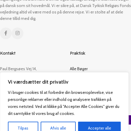
på dansk som sit hovedmål. Vi er sikre på, at Dansk Tyrkisk Religiøs Fonds
vejledning altid vil være med os på denne rejse. Vi er stolte af at dele
denne tillid med dig.
Kontakt
Praktisk
Paul Bergsøes Vej 14,
Alle Bøger
2600 Glostrup
Tilbud
Vi værdsætter dit privatliv
CVR: 42813915
Om os
Handelsbetingelser
Vi bruger cookies til at forbedre din browseroplevelse, vise
admin@vakifforlag.dk
Kontakt
personlige reklamer eller indhold og analysere trafikken på
+45 26 24 2354
vores netsted. Ved at klikke på "Accepter Alle Cookies" giver du
dit samtykke til vores brug af cookies.
Vakif Forlag @ 2024 | Power by
NemBestil ApS
Tilpas
Afvis alle
Accepter alle