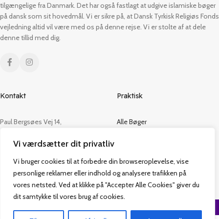
tilgængelige fra Danmark. Det har også fastlagt at udgive islamiske bøger
på dansk som sit hovedmål. Vi er sikre på, at Dansk Tyrkisk Religiøs Fonds
vejledning altid vil være med os på denne rejse. Vi er stolte af at dele
denne tillid med dig.
Kontakt
Praktisk
Paul Bergsøes Vej 14,
Alle Bøger
2600 Glostrup
Tilbud
Vi værdsætter dit privatliv
CVR: 42813915
Om os
Handelsbetingelser
Vi bruger cookies til at forbedre din browseroplevelse, vise
admin@vakifforlag.dk
Kontakt
personlige reklamer eller indhold og analysere trafikken på
+45 26 24 2354
vores netsted. Ved at klikke på "Accepter Alle Cookies" giver du
dit samtykke til vores brug af cookies.
Vakif Forlag @ 2024 | Power by
NemBestil ApS