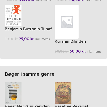
Benjamin Buttonin Tuhaf
Hikayesi
25,00
kr.
30,00
kr.
inkl. moms
Kuranin Dilinden
Mutlulugun Alfabesi
60,00
kr.
80,00
kr.
inkl. moms
Bøger i samme genre
Hayat Her Gün Yeniden
Haset ve Rekabet