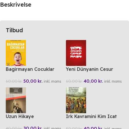
Beskrivelse
Tilbud
Bagirmayan Cocuklar
Yeni Dünyanin Cesur
Insani
50,00
kr.
40,00
kr.
60,00
kr.
60,00
kr.
inkl. moms
inkl. moms
Uzun Hikaye
Irk Kavramini Kim Icat
Etti?
30,00
kr.
40,00
kr.
40,00
kr.
50,00
kr.
inkl. moms
inkl. moms