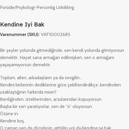
Forside
/
Psykologi-Personlig Udvikling
Kendine Iyi Bak
Varenummer (SKU):
VKF10002685
Bir şeyler yolunda gitmediğinde, sen kendi yolunda gitmiyorsun
demektir. Hayat sana armağan edilmişken, sen o armağanı
yaşayamıyorsun demektir.
Toplum, ailen, arkadaşların ya da sevgilin…
Kendini birilerinin dediklerine göre şekillendirdikçe, kendinden
uzaklaştığının farkında mısın?
Benliğinden, isteklerinden, arzularından kopuyorsun.
Başka bir sen yaratıyorlar, sen de “o” oluyorsun.
Özüne in.
Kendine koş.
O zaman sen de düzelirsin, gittiğin yol da.
Kendine iyi bak…