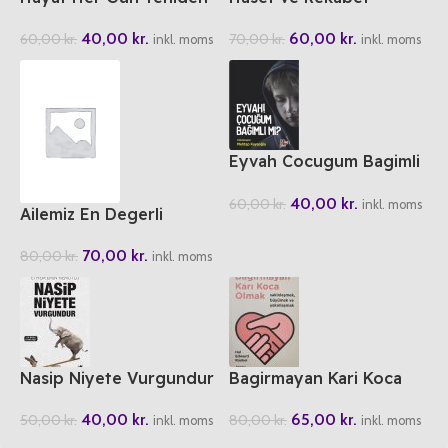
Baslar
60,00
kr.
40,00
kr.
70,00
kr.
60,00
kr.
inkl. moms
inkl. moms
Eyvah Cocugum Bagimli
Mi?
40,00
kr.
60,00
kr.
inkl. moms
Ailemiz En Degerli
Hazinemiz
70,00
kr.
80,00
kr.
inkl. moms
Nasip Niyete Vurgundur
Bagirmayan Kari Koca
Olmak
40,00
kr.
65,00
kr.
50,00
kr.
80,00
kr.
inkl. moms
inkl. moms