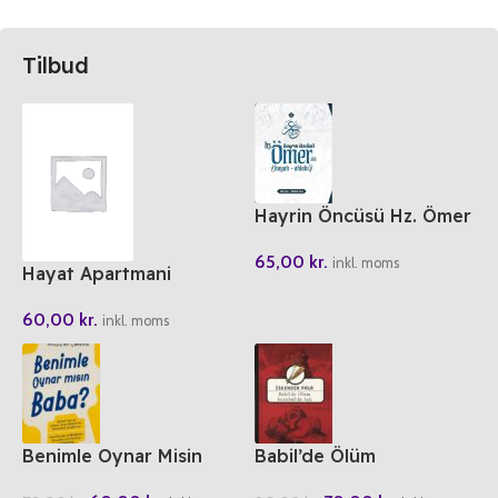
Tilbud
Hayrin Öncüsü Hz. Ömer
(ra)
65,00
kr.
inkl. moms
Hayat Apartmani
60,00
kr.
inkl. moms
Benimle Oynar Misin
Babil’de Ölüm
Baba?
Istanbul’da Ask