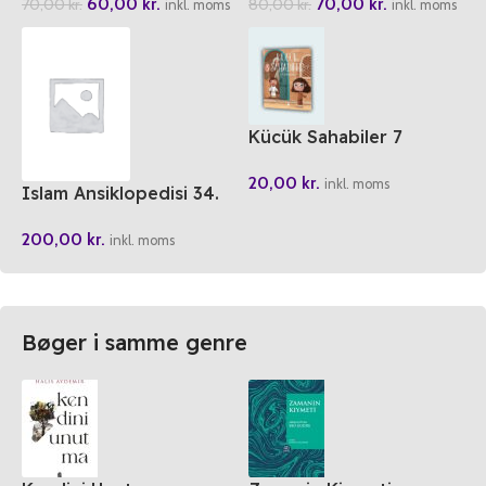
60,00
kr.
70,00
kr.
70,00
kr.
80,00
kr.
inkl. moms
inkl. moms
Kücük Sahabiler 7
Dünyanin En Sansli
20,00
kr.
Cocugu
inkl. moms
Islam Ansiklopedisi 34.
Cilt
200,00
kr.
inkl. moms
Bøger i samme genre