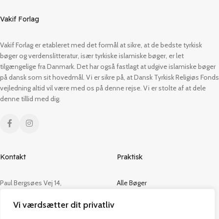
Vakif Forlag
Vakif Forlag er etableret med det formål at sikre, at de bedste tyrkisk
bøger og verdenslitteratur, især tyrkiske islamiske bøger, er let
tilgængelige fra Danmark. Det har også fastlagt at udgive islamiske bøger
på dansk som sit hovedmål. Vi er sikre på, at Dansk Tyrkisk Religiøs Fonds
vejledning altid vil være med os på denne rejse. Vi er stolte af at dele
denne tillid med dig.
Kontakt
Praktisk
Paul Bergsøes Vej 14,
Alle Bøger
2600 Glostrup
Tilbud
Vi værdsætter dit privatliv
CVR: 42813915
Om os
Handelsbetingelser