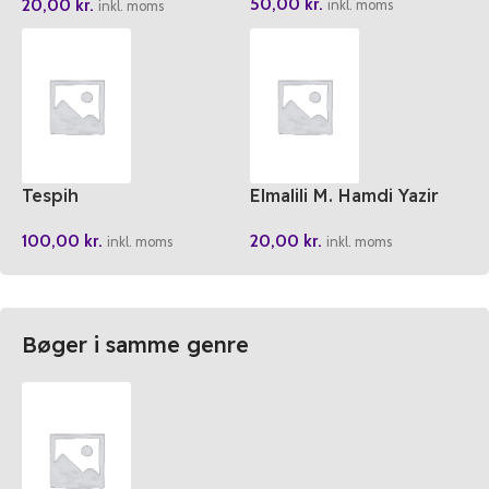
50,00
kr.
20,00
kr.
inkl. moms
inkl. moms
Tespih
Elmalili M. Hamdi Yazir
Acik Yesil 41 Yasin –
100,00
kr.
20,00
kr.
Merve Yayinlar Cep Boy
inkl. moms
inkl. moms
Bøger i samme genre