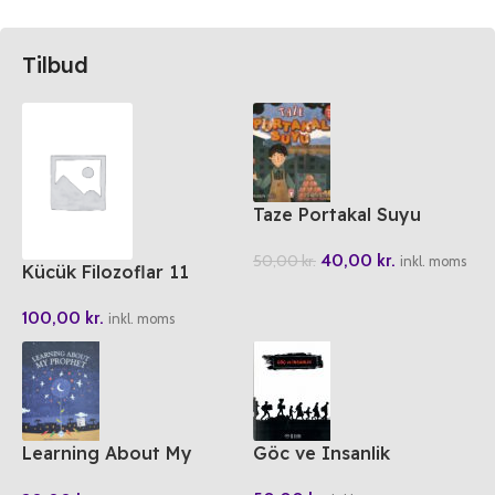
Tilbud
Taze Portakal Suyu
40,00
kr.
50,00
kr.
inkl. moms
Kücük Filozoflar 11
Sokrates’in Aski
100,00
kr.
inkl. moms
Learning About My
Göc ve Insanlik
Prophet