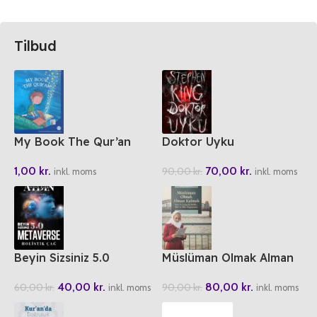
Tilbud
My Book The Qur’an
Doktor Uyku
1,00
kr.
70,00
kr.
90,00
kr.
inkl. moms
inkl. moms
Beyin Sizsiniz 5.0
Müslüman Olmak Alman
Metaverse Holistik Cag
Kalmak
40,00
kr.
80,00
kr.
60,00
kr.
90,00
kr.
inkl. moms
inkl. moms