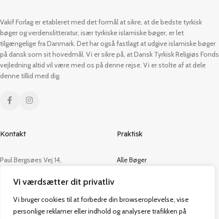
Vakif Forlag er etableret med det formål at sikre, at de bedste tyrkisk
bøger og verdenslitteratur, især tyrkiske islamiske bøger, er let
tilgængelige fra Danmark. Det har også fastlagt at udgive islamiske bøger
på dansk som sit hovedmål. Vi er sikre på, at Dansk Tyrkisk Religiøs Fonds
vejledning altid vil være med os på denne rejse. Vi er stolte af at dele
denne tillid med dig.
Kontakt
Praktisk
Paul Bergsøes Vej 14,
Alle Bøger
2600 Glostrup
Tilbud
Vi værdsætter dit privatliv
CVR: 42813915
Om os
Handelsbetingelser
Vi bruger cookies til at forbedre din browseroplevelse, vise
admin@vakifforlag.dk
Kontakt
personlige reklamer eller indhold og analysere trafikken på
+45 26 24 2354