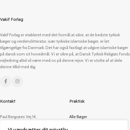
Vakif Forlag
Vakif Forlag er etableret med det formål at sikre, at de bedste tyrkisk
bøger og verdenslitteratur, især tyrkiske islamiske bøger, er let
tilgængelige fra Danmark. Det har også fastlagt at udgive islamiske bøger
på dansk som sit hovedmål. Vi er sikre på, at Dansk Tyrkisk Religiøs Fonds
vejledning altid vil være med os på denne rejse. Vi er stolte af at dele
denne tillid med dig.
Kontakt
Praktisk
Paul Bergsøes Vej 14,
Alle Bøger
2600 Glostrup
Tilbud
Vi værdsætter dit privatliv
CVR: 42813915
Om os