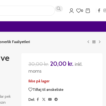
0
nerlik Faaliyetleri
 ve
20,00
kr.
30,00
kr.
inkl.
moms
Ikke på lager
Tilføj til ønskeliste
dar pek
Del:
ızın