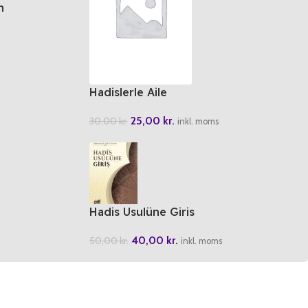
n
Hadislerle Aile
25,00
kr.
30,00
kr.
inkl. moms
Hadis Usulüne Giris
40,00
kr.
50,00
kr.
inkl. moms