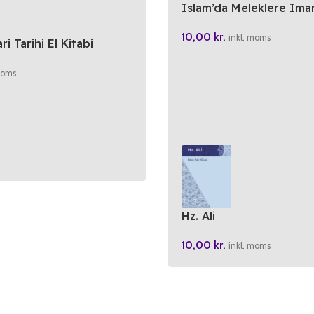
Islam’da Meleklere Ima
10,00
kr.
inkl. moms
i Tarihi El Kitabi
moms
Hz. Ali
10,00
kr.
inkl. moms