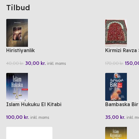
Tilbud
Hiristiyanlik
Kirmizi Ravza
30,00
kr.
150,
40,00
kr.
170,00
kr.
inkl. moms
Islam Hukuku El Kitabi
Bambaska Bir
100,00
kr.
35,00
kr.
inkl. moms
inkl. 