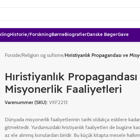
kling
Historie/forskning
Børne
Biografier
Danske Bøger
Gave
Forside
/
Religion og sufisme
/
Hıristiyanlık Propagandası ve Misyo
Hıristiyanlık Propagandası
Misyonerlik Faaliyetleri
Varenummer (SKU):
VKF2213
Dünyada misyonerlik faaliyetlerinin tarihi oldukça eskilere kadar
gitmektedir. Yurdumuzdaki hristiyanlık faaliyetleri de bugüne ka
az ele alınmış konulardan biridir. Bu küçük kitapta mesele halkım