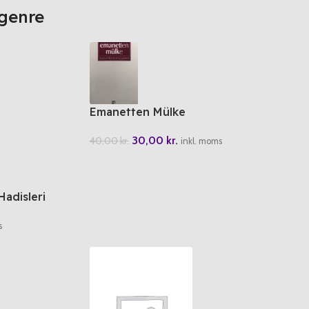
genre
Emanetten Mülke
30,00
kr.
40,00
kr.
inkl. moms
adisleri
s