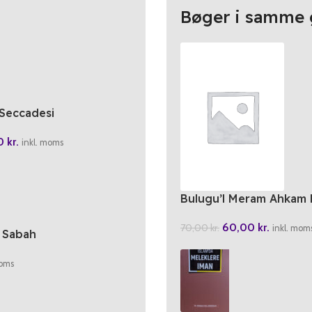
Bøger i samme 
 Seccadesi
00
kr.
inkl. moms
Bulugu’l Meram Ahkam H
60,00
kr.
70,00
kr.
inkl. mom
 Sabah
moms