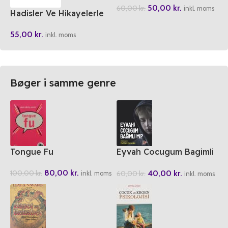
50,00
kr.
60,00
kr.
inkl. moms
Hadisler Ve Hikayelerle
Oruc
55,00
kr.
inkl. moms
Bøger i samme genre
Tongue Fu
Eyvah Cocugum Bagimli
Mi?
80,00
kr.
40,00
kr.
100,00
kr.
60,00
kr.
inkl. moms
inkl. moms