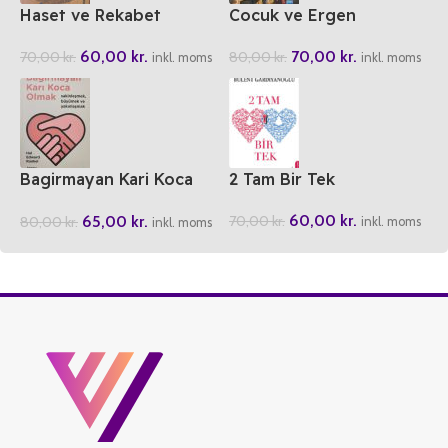
Haset ve Rekabet
Cocuk ve Ergen
Psikolojisi
60,00
kr.
70,00
kr.
70,00
kr.
80,00
kr.
inkl. moms
inkl. moms
Bagirmayan Kari Koca
2 Tam Bir Tek
Olmak
60,00
kr.
65,00
kr.
70,00
kr.
80,00
kr.
inkl. moms
inkl. moms