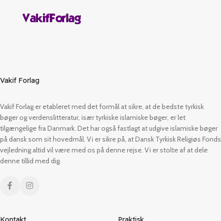
Vakif Forlag
Vakif Forlag er etableret med det formål at sikre, at de bedste tyrkisk
bøger og verdenslitteratur, især tyrkiske islamiske bøger, er let
tilgængelige fra Danmark. Det har også fastlagt at udgive islamiske bøger
på dansk som sit hovedmål. Vi er sikre på, at Dansk Tyrkisk Religiøs Fonds
vejledning altid vil være med os på denne rejse. Vi er stolte af at dele
denne tillid med dig.
Kontakt
Praktisk