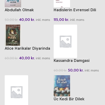
Abdullah Olmak
Hadislerin Evrensel Dili
40,00
kr.
115,00
kr.
50,00
kr.
inkl. moms
inkl. moms
Alice Harikalar Diyarinda
40,00
kr.
60,00
kr.
inkl. moms
Kassandra Damgasi
50,00
kr.
60,00
kr.
inkl. moms
Üc Kedi Bir Dilek